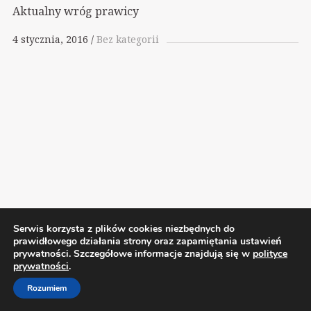
Aktualny wróg prawicy
4 stycznia, 2016
Bez kategorii
Serwis korzysta z plików cookies niezbędnych do
prawidłowego działania strony oraz zapamiętania ustawień
prywatności. Szczegółowe informacje znajdują się w
polityce
2026 Wolnelewo. Xavier Woliński |
Mastodon
prywatności
.
Polityka prywatności
Rozumiem