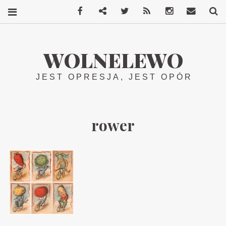
Facebook
Mastodon
Twitter
RSS
Instagram
Kontakt
S
WOLNELEWO
JEST OPRESJA, JEST OPÓR
rower