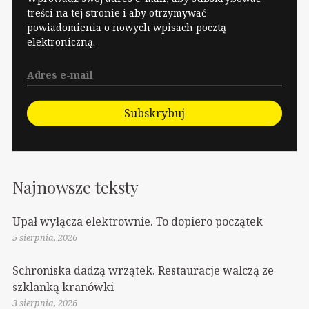
treści na tej stronie i aby otrzymywać
powiadomienia o nowych wpisach pocztą
elektroniczną.
Subskrybuj
Najnowsze teksty
Upał wyłącza elektrownie. To dopiero początek
5 sierpnia, 2026
Schroniska dadzą wrzątek. Restauracje walczą ze
szklanką kranówki
3 sierpnia, 2026