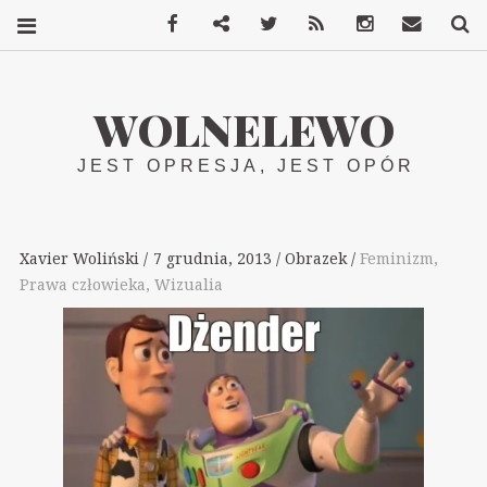
Facebook
Mastodon
Twitter
RSS
Instagram
Kontakt
S
WOLNELEWO
JEST OPRESJA, JEST OPÓR
Xavier Woliński
7 grudnia, 2013
Obrazek
Feminizm
,
Prawa człowieka
,
Wizualia