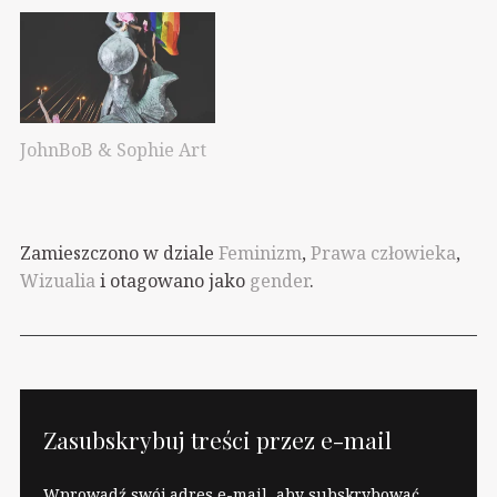
JohnBoB & Sophie Art
Zamieszczono w dziale
Feminizm
,
Prawa człowieka
,
Wizualia
i otagowano jako
gender
.
Zasubskrybuj treści przez e-mail
Wprowadź swój adres e-mail, aby subskrybować