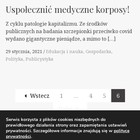
Uspołecznić medyczne korposy!
Z cyklu patologie kapitalizmu. Ze środków
publicznych na badania szczepionki przeciwko covid
wydano gigantyczne pieniądze, a mimo to […]
29 stycznia, 2021
Edukacja i nauka
Gospodarka
Polityka
Publicystyka
Wstecz
1
…
4
5
6
Dalej
Serwis korzysta z plików cookies niezbędnych do
prawidłowego działania strony oraz zapamiętania ustawień
prywatności. Szczegółowe informacje znajdują się w
polityce
2026 Wolnelewo. Xavier Woliński |
Mastodon
prywatności
.