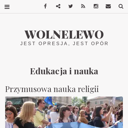
Facebook
Mastodon
Twitter
RSS
Instagram
Kontakt
S
WOLNELEWO
JEST OPRESJA, JEST OPÓR
Edukacja i nauka
Przymusowa nauka religii