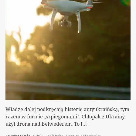
Władze dalej podkręcają histerię antyukraińską, tym
razem w formie „szpiegomanii”. Chłopak z Ukrainy
użył drona nad Belwederem. To […]