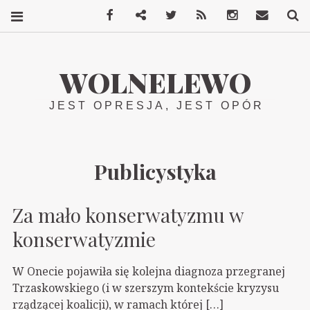
Facebook
Mastodon
Twitter
RSS
Instagram
Kontakt
S
WOLNELEWO
JEST OPRESJA, JEST OPÓR
Publicystyka
Za mało konserwatyzmu w
konserwatyzmie
W Onecie pojawiła się kolejna diagnoza przegranej
Trzaskowskiego (i w szerszym kontekście kryzysu
rządzącej koalicji), w ramach której […]