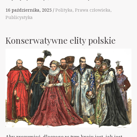
16 października, 2025
Polityka
Prawa człowieka
Publicystyka
Konserwatywne elity polskie
Aby zrozumieć, dlaczego w tym kraju jest, jak jest,