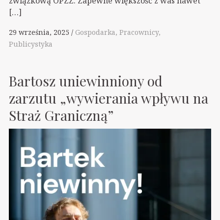
związkową OPZZ. Zapewne większość z was nawet
[…]
29 września, 2025
Gospodarka
Pracownicy
Publicystyka
Bartosz uniewinniony od
zarzutu „wywierania wpływu na
Straż Graniczną”