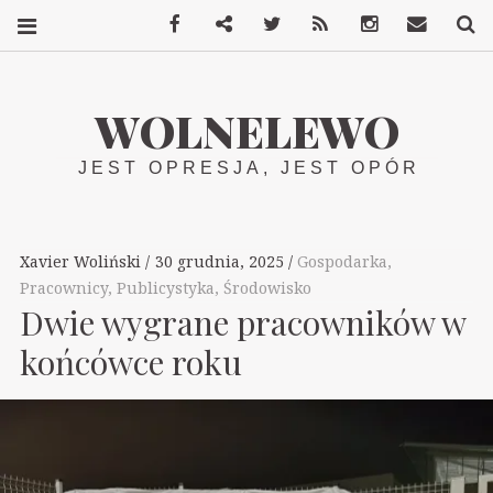
Facebook
Mastodon
Twitter
RSS
Instagram
Kontakt
S
WOLNELEWO
JEST OPRESJA, JEST OPÓR
Xavier Woliński
30 grudnia, 2025
Gospodarka
,
Pracownicy
,
Publicystyka
,
Środowisko
Dwie wygrane pracowników w
końcówce roku