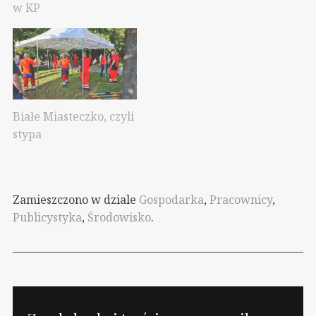
w KP
Białe Miasteczko, czyli
stypa
Zamieszczono w dziale
Gospodarka
,
Pracownicy
,
Publicystyka
,
Środowisko
.