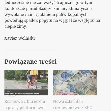
jednocześnie nie zauważyć tragicznego w tym
kontekście paradoksu, że zmiany klimatyczne
wywołane m.in. spalaniem paliw kopalnych
powodują spadek popytu na węgiel ze względu na
ciepłe zimy.
Xavier Woliński
Powiązane treści
Rozmowa z kurierem
Nowa szlachta i
o pracy platformowej
rozdawnictwo z KPO