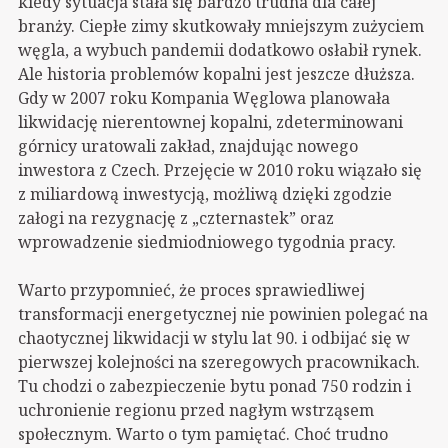
kiedy sytuacja stała się bardzo trudna dla całej
branży. Ciepłe zimy skutkowały mniejszym zużyciem
węgla, a wybuch pandemii dodatkowo osłabił rynek.
Ale historia problemów kopalni jest jeszcze dłuższa.
Gdy w 2007 roku Kompania Węglowa planowała
likwidację nierentownej kopalni, zdeterminowani
górnicy uratowali zakład, znajdując nowego
inwestora z Czech. Przejęcie w 2010 roku wiązało się
z miliardową inwestycją, możliwą dzięki zgodzie
załogi na rezygnację z „czternastek” oraz
wprowadzenie siedmiodniowego tygodnia pracy.
Warto przypomnieć, że proces sprawiedliwej
transformacji energetycznej nie powinien polegać na
chaotycznej likwidacji w stylu lat 90. i odbijać się w
pierwszej kolejności na szeregowych pracownikach.
Tu chodzi o zabezpieczenie bytu ponad 750 rodzin i
uchronienie regionu przed nagłym wstrząsem
społecznym. Warto o tym pamiętać. Choć trudno