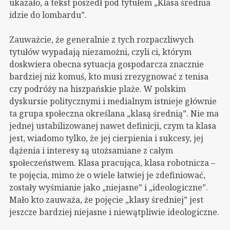
ukazało, a tekst poszedł pod tytułem „Klasa średnia
idzie do lombardu”.
Zauważcie, że generalnie z tych rozpaczliwych
tytułów wypadają niezamożni, czyli ci, którym
doskwiera obecna sytuacja gospodarcza znacznie
bardziej niż komuś, kto musi zrezygnować z tenisa
czy podróży na hiszpańskie plaże. W polskim
dyskursie politycznymi i medialnym istnieje głównie
ta grupa społeczna określana „klasą średnią”. Nie ma
jednej ustabilizowanej nawet definicji, czym ta klasa
jest, wiadomo tylko, że jej cierpienia i sukcesy, jej
dążenia i interesy są utożsamiane z całym
społeczeństwem. Klasa pracująca, klasa robotnicza –
te pojęcia, mimo że o wiele łatwiej je zdefiniować,
zostały wyśmianie jako „niejasne” i „ideologiczne”.
Mało kto zauważa, że pojęcie „klasy średniej” jest
jeszcze bardziej niejasne i niewątpliwie ideologiczne.