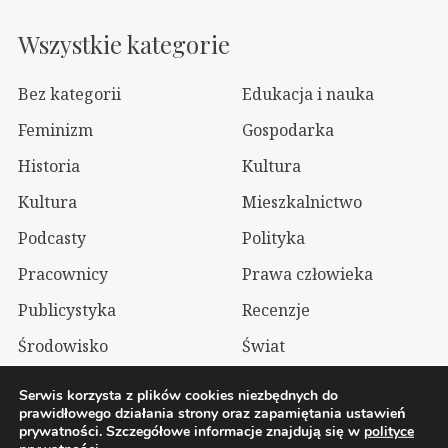
Wszystkie kategorie
Bez kategorii
Edukacja i nauka
Feminizm
Gospodarka
Historia
Kultura
Kultura
Mieszkalnictwo
Podcasty
Polityka
Pracownicy
Prawa człowieka
Publicystyka
Recenzje
Środowisko
Świat
Technologia
Wizualia
Serwis korzysta z plików cookies niezbędnych do
prawidłowego działania strony oraz zapamiętania ustawień
prywatności. Szczegółowe informacje znajdują się w
polityce
2026 Wolnelewo. Xavier Woliński |
Mastodon