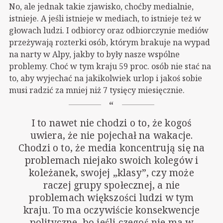
No, ale jednak takie zjawisko, choćby medialnie,
istnieje. A jeśli istnieje w mediach, to istnieje też w
głowach ludzi. I odbiorcy oraz odbiorczynie mediów
przeżywają rozterki osób, którym brakuje na wypad
na narty w Alpy, jakby to były nasze wspólne
problemy. Choć w tym kraju 59 proc. osób nie stać na
to, aby wyjechać na jakikolwiek urlop i jakoś sobie
musi radzić za mniej niż 7 tysięcy miesięcznie.
I to nawet nie chodzi o to, że kogoś
uwiera, że nie pojechał na wakacje.
Chodzi o to, że media koncentrują się na
problemach niejako swoich kolegów i
koleżanek, swojej „klasy”, czy może
raczej grupy społecznej, a nie
problemach większości ludzi w tym
kraju. To ma oczywiście konsekwencje
polityczne, bo jeśli czegoś nie ma w