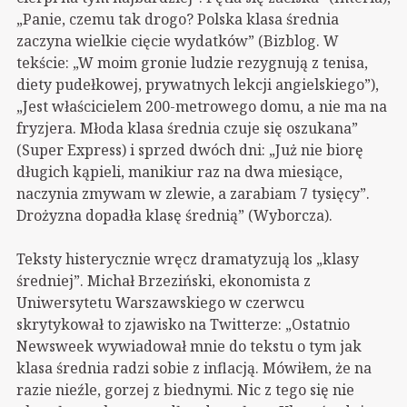
„Panie, czemu tak drogo? Polska klasa średnia
zaczyna wielkie cięcie wydatków” (Bizblog. W
tekście: „W moim gronie ludzie rezygnują z tenisa,
diety pudełkowej, prywatnych lekcji angielskiego”),
„Jest
właścicielem 200-metrowego domu, a nie ma na
fryzjera. Młoda klasa średnia czuje się oszukana”
(Super Express) i sprzed dwóch dni: „Już nie biorę
długich kąpieli, manikiur raz na dwa miesiące,
naczynia zmywam w zlewie, a zarabiam 7 tysięcy”.
Drożyzna dopadła klasę średnią” (Wyborcza).
Teksty histerycznie wręcz dramatyzują los „klasy
średniej”. Michał Brzeziński, ekonomista z
Uniwersytetu Warszawskiego w czerwcu
skrytykował to zjawisko na Twitterze: „Ostatnio
Newsweek wywiadował mnie do tekstu o tym jak
klasa średnia radzi sobie z inflacją. Mówiłem, że na
razie nieźle, gorzej z biednymi. Nic z tego się nie