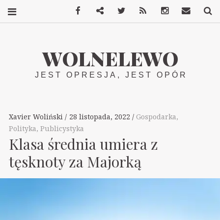
Facebook
Mastodon
Twitter
RSS
Instagram
Kontakt
S
WOLNELEWO
JEST OPRESJA, JEST OPÓR
Xavier Woliński
28 listopada, 2022
Gospodarka
,
Polityka
,
Publicystyka
Klasa średnia umiera z
tęsknoty za Majorką