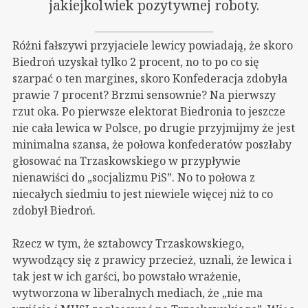
jakiejkolwiek pozytywnej roboty.
Różni fałszywi przyjaciele lewicy powiadają, że skoro
Biedroń uzyskał tylko 2 procent, no to po co się
szarpać o ten margines, skoro Konfederacja zdobyła
prawie 7 procent? Brzmi sensownie? Na pierwszy
rzut oka. Po pierwsze elektorat Biedronia to jeszcze
nie cała lewica w Polsce, po drugie przyjmijmy że jest
minimalna szansa, że połowa konfederatów poszłaby
głosować na Trzaskowskiego w przypływie
nienawiści do „socjalizmu PiS”. No to połowa z
niecałych siedmiu to jest niewiele więcej niż to co
zdobył Biedroń.
Rzecz w tym, że sztabowcy Trzaskowskiego,
wywodzący się z prawicy przecież, uznali, że lewica i
tak jest w ich garści, bo powstało wrażenie,
wytworzona w liberalnych mediach, że „nie ma