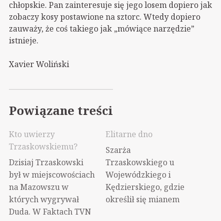
chłopskie. Pan zainteresuje się jego losem dopiero jak
zobaczy kosy postawione na sztorc. Wtedy dopiero
zauważy, że coś takiego jak „mówiące narzędzie”
istnieje.
Xavier Woliński
Powiązane treści
Kto uwierzy
Elitarne dno
Trzaskowskiemu?
Szarża
Dzisiaj Trzaskowski
Trzaskowskiego u
był w miejscowościach
Wojewódzkiego i
na Mazowszu w
Kędzierskiego, gdzie
których wygrywał
określił się mianem
Duda. W Faktach TVN
"d*piarza" przejdzie