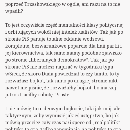
poprzeć Trzaskowskiego w ogóle, ani razu na to nie
wpadli?
To jest oczywiście część mentalności klasy politycznej
i orbitujących wokół niej intelektualistów. Tak jak po
stronie PiS panuje totalne oddanie wodzowi,
kompletne, bezwarunkowe poparcie dla linii partii i
jej kierownictwa, tak samo mamy podobne zjawisko
po stronie „liberalnych demokratów”. Tak jak po
stronie PiS nie możesz napisać w tygodniku typu
wSieci, że skoro Duda powiedział to czy tamto, to ty
rozważasz bojkot, tak samo po drugiej stronie nikt
nawet nie piśnie, że rozważałby bojkot, bo inaczej
jutro straciłby robotę. Proste.
I nie mówię tu o ideowym bojkocie, taki jak mój, ale
taktycznym, żeby wymusić jakieś ustępstwa, bo jak
mówią przecież cały czas nasi spece od „realpolitik”
polityka to gra. Tylko zapominają, że polityka to gra,