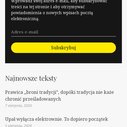
Wprowadź swój adres e-mail, aby subskrybować
w okolicy nie było, bo
treści na tej stronie i aby otrzymywać
powiadomienia o nowych wpisach pocztą
akurat zajmowała się
elektroniczną.
otaczaniem
siedmioosobowej…
Subskrybuj
Najnowsze teksty
Prawica „broni tradycji”, dopóki tradycja nie każe
chronić prześladowanych
7 sierpnia, 2026
Upał wyłącza elektrownie. To dopiero początek
5 sierpnia, 2026