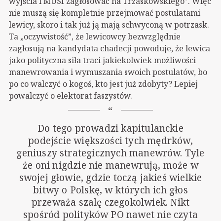
wyjścia i MUSI zagłosować na Trzaskowskiego”. Więc
nie muszą się kompletnie przejmować postulatami
lewicy, skoro i tak już ją mają schwyconą w potrzask.
Ta „oczywistość”, że lewicowcy bezwzględnie
zagłosują na kandydata chadecji powoduje, że lewica
jako polityczna siła traci jakiekolwiek możliwości
manewrowania i wymuszania swoich postulatów, bo
po co walczyć o kogoś, kto jest już zdobyty? Lepiej
powalczyć o elektorat faszystów.
Do tego prowadzi kapitulanckie
podejście większości tych mędrków,
geniuszy strategicznych manewrów. Tyle
że oni nigdzie nie manewrują, może w
swojej głowie, gdzie toczą jakieś wielkie
bitwy o Polskę, w których ich głos
przeważa szalę czegokolwiek. Nikt
spośród polityków PO nawet nie czyta