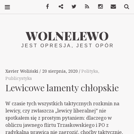
Facebook
Mastodon
Twitter
RSS
Instagram
Kontakt
S
WOLNELEWO
JEST OPRESJA, JEST OPÓR
Xavier Woliński
20 sierpnia, 2020
Polityka
,
Publicystyka
Lewicowe lamenty chłopskie
W czasie tych wszystkich taktycznych rozkmin na
lewicy, czy zwłaszcza „lewicy liberalnej” nie
spotkałem się z prostym pytaniem: dlaczego w
obliczu jawnego flirtu Trzaskowskiego i PO z
radykalną prawicą nie zagrozić, choćby taktycznie,