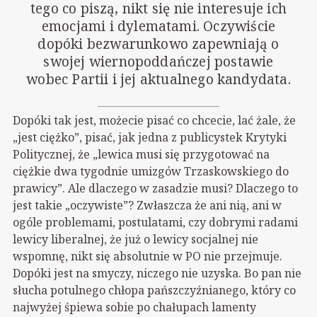
tego co piszą, nikt się nie interesuje ich
emocjami i dylematami. Oczywiście
dopóki bezwarunkowo zapewniają o
swojej wiernopoddańczej postawie
wobec Partii i jej aktualnego kandydata.
Dopóki tak jest, możecie pisać co chcecie, lać żale, że
„jest ciężko”, pisać, jak jedna z publicystek Krytyki
Politycznej, że „lewica musi się przygotować na
ciężkie dwa tygodnie umizgów Trzaskowskiego do
prawicy”. Ale dlaczego w zasadzie musi? Dlaczego to
jest takie „oczywiste”? Zwłaszcza że ani nią, ani w
ogóle problemami, postulatami, czy dobrymi radami
lewicy liberalnej, że już o lewicy socjalnej nie
wspomnę, nikt się absolutnie w PO nie przejmuje.
Dopóki jest na smyczy, niczego nie uzyska. Bo pan nie
słucha potulnego chłopa pańszczyźnianego, który co
najwyżej śpiewa sobie po chałupach lamenty