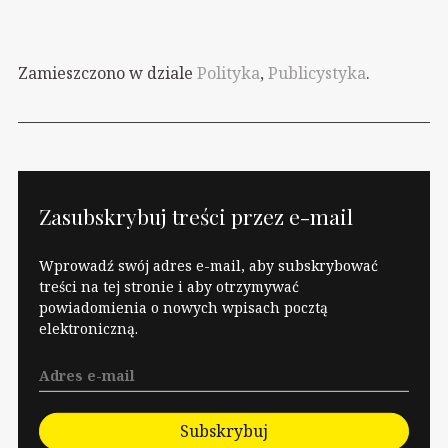
"odmawiam
udzielenia poparcia"...
No, ale jakie to
Zamieszczono w dziale
Polityka
,
Publicystyka
.
przyjemne jednak…
Zasubskrybuj treści przez e-mail
Wprowadź swój adres e-mail, aby subskrybować
treści na tej stronie i aby otrzymywać
powiadomienia o nowych wpisach pocztą
elektroniczną.
Subskrybuj