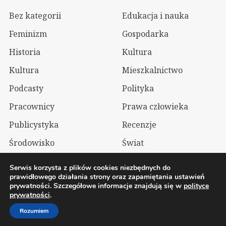
Bez kategorii
Edukacja i nauka
Feminizm
Gospodarka
Historia
Kultura
Kultura
Mieszkalnictwo
Podcasty
Polityka
Pracownicy
Prawa człowieka
Publicystyka
Recenzje
Środowisko
Świat
Technologia
Wizualia
Serwis korzysta z plików cookies niezbędnych do
prawidłowego działania strony oraz zapamiętania ustawień
prywatności. Szczegółowe informacje znajdują się w
polityce
2026 Wolnelewo. Xavier Woliński |
Mastodon
prywatności
.
Polityka prywatności
Rozumiem