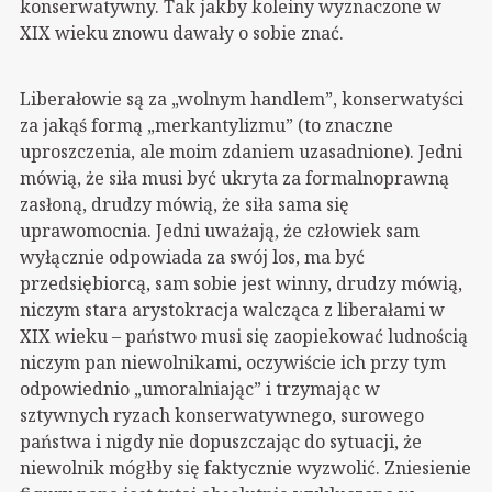
konserwatywny. Tak jakby koleiny wyznaczone w
XIX wieku znowu dawały o sobie znać.
Liberałowie są za „wolnym handlem”, konserwatyści
za jakąś formą „merkantylizmu” (to znaczne
uproszczenia, ale moim zdaniem uzasadnione). Jedni
mówią, że siła musi być ukryta za formalnoprawną
zasłoną, drudzy mówią, że siła sama się
uprawomocnia. Jedni uważają, że człowiek sam
wyłącznie odpowiada za swój los, ma być
przedsiębiorcą, sam sobie jest winny, drudzy mówią,
niczym stara arystokracja walcząca z liberałami w
XIX wieku – państwo musi się zaopiekować ludnością
niczym pan niewolnikami, oczywiście ich przy tym
odpowiednio „umoralniając” i trzymając w
sztywnych ryzach konserwatywnego, surowego
państwa i nigdy nie dopuszczając do sytuacji, że
niewolnik mógłby się faktycznie wyzwolić. Zniesienie