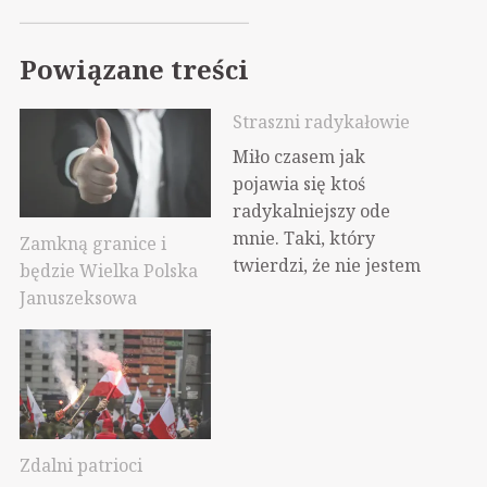
Powiązane treści
Straszni radykałowie
Miło czasem jak
pojawia się ktoś
radykalniejszy ode
mnie. Taki, który
Zamkną granice i
twierdzi, że nie jestem
będzie Wielka Polska
"dość radykalny", co
Januszeksowa
dla wielu z was
pewnie wydaje się
dziwne, bo już jestem
tak radykalny, że was
to drażni. Zwłaszcza w
okolicach wyborów,
Zdalni patrioci
kiedy notorycznie