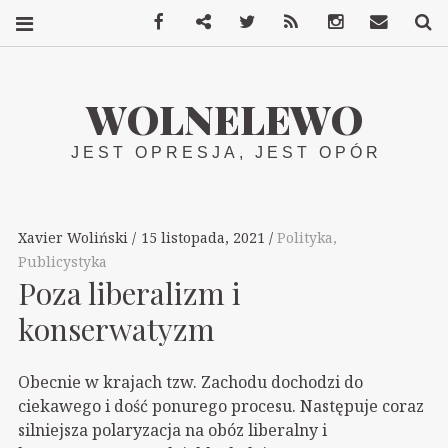
Facebook
Mastodon
Twitter
RSS
Instagram
Kontakt
S
WOLNELEWO
JEST OPRESJA, JEST OPÓR
Xavier Woliński
15 listopada, 2021
Polityka
,
Publicystyka
Poza liberalizm i
konserwatyzm
Obecnie w krajach tzw. Zachodu dochodzi do
ciekawego i dość ponurego procesu. Następuje coraz
silniejsza polaryzacja na obóz liberalny i