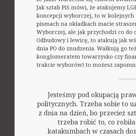
Jak sztab PiS mówi, że atakujemy LG
koncepcji wyborczej, to w kolejnyc
pismach na okładkach macie straszen
Wyborczej, ale jak przychodzi co do
Odbudowy i lewicę, to atakują jak wś
dnia PO do znudzenia. Wałkują go te
konglomeratem towarzysko czy finan
trakcie wyborów) to możesz zapomni
Jesteśmy pod okupacją pra
politycznych. Trzeba sobie to u
z dnia na dzień, bo przecież 
trzeba robić to, co robił
katakumbach w czasach dom