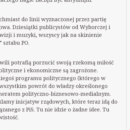
ychmiast do linii wyznaczonej przez partię
owa. Dziesiątki publicystów od Wyborczej i
zji i muzyki, wszyscy jak na skinienie
” sztabu PO.
wili potrafią porzucić swoją rzekomą miłość
 polityczne i ekonomiczne są zagrożone.
kiegoś programu politycznego (którego w
de wszystkim powrót do władzy określonego
meratem polityczno-biznesowo-medialnym.
klamy inicjatyw rządowych, które teraz idą do
nego z PiS. Tu nie idzie o żadne idee. Tu
wistość.