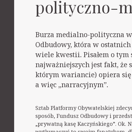
polityczno-m
Burza medialno-polityczna w
Odbudowy, która w ostatnich 
wiele kwestii. Pisałem o tym s
najważniejszych jest fakt, że
którym wariancie) opiera si
a więc „narracyjnym”.
Sztab Platformy Obywatelskiej zdecy
sposób, Fundusz Odbudowy i przedsta
„prywatną kasę Kaczyńskiego”. Ok. 
wytłumaczyć to swoim fanatykom, dla