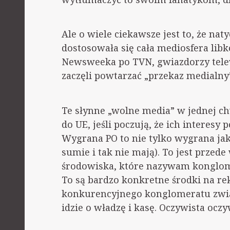
Ale o wiele ciekawsze jest to, że nat
dostosowała się cała mediosfera libk
Newsweeka po TVN, gwiazdorzy telewi
zaczęli powtarzać „przekaz medialny
Te słynne „wolne media” w jednej ch
do UE, jeśli poczują, że ich interesy
Wygrana PO to nie tylko wygrana ja
sumie i tak nie mają). To jest prze
środowiska, które nazywam konglo
To są bardzo konkretne środki na re
konkurencyjnego konglomeratu związa
idzie o władzę i kasę. Oczywista oczy