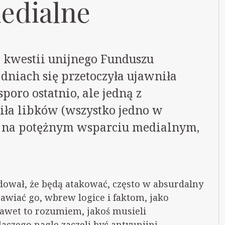
edialne
 kwestii unijnego Funduszu
dniach się przetoczyła ujawniła
poro ostatnio, ale jedną z
 siła libków (wszystko jedno w
ę na potężnym wsparciu medialnym,
dował, że będą atakować, często w absurdalny
wiać go, wbrew logice i faktom, jako
Nawet to rozumiem, jakoś musieli
czego nagle zaczęli być antyunijni.