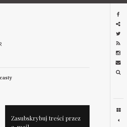
Facebook
Mastodon
Twitter
RSS
R
Instagram
Kontakt
Szukaj
casty
Zasubskrybuj treści przez
e-mail