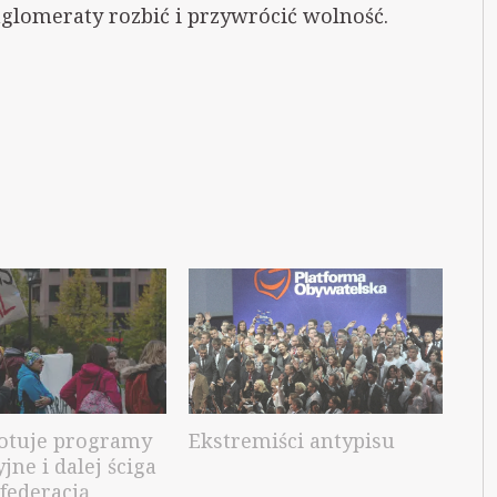
nglomeraty rozbić i przywrócić wolność.
otuje programy
Ekstremiści antypisu
jne i dalej ściga
nfederacją