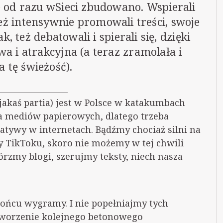
e od razu wSieci zbudowano. Wspierali
ież intensywnie promowali treści, swoje
k, też debatowali i spierali się, dzięki
wa i atrakcyjna (a teraz zramolała i
ła tę świeżość).
jakaś partia) jest w Polsce w katakumbach
ma mediów papierowych, dlatego trzeba
jatywy w internetach. Bądźmy chociaż silni na
y TikToku, skoro nie możemy w tej chwili
zmy blogi, szerujmy teksty, niech nasza
 końcu wygramy. I nie popełniajmy tych
stworzenie kolejnego betonowego