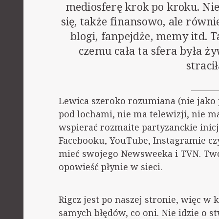
mediosferę krok po kroku. Ni
się, także finansowo, ale równ
blogi, fanpejdże, memy itd. Ta
czemu cała ta sfera była ży
straci
Lewica szeroko rozumiana (nie jako 
pod lochami, nie ma telewizji, nie 
wspierać rozmaite partyzanckie inic
Facebooku, YouTube, Instagramie cz
mieć swojego Newsweeka i TVN. Twór
opowieść płynie w sieci.
Rigcz jest po naszej stronie, więc w
samych błędów, co oni. Nie idzie o 