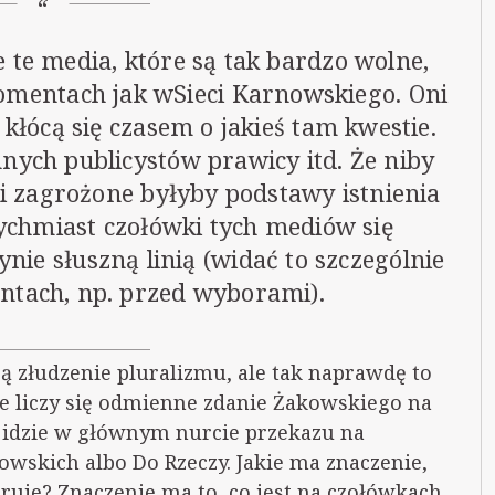
 te media, które są tak bardzo wolne,
mentach jak wSieci Karnowskiego. Oni
kłócą się czasem o jakieś tam kwestie.
nych publicystów prawicy itd. Że niby
śli zagrożone byłyby podstawy istnienia
ychmiast czołówki tych mediów się
ynie słuszną linią (widać to szczególnie
tach, np. przed wyborami).
ą złudzenie pluralizmu, ale tak naprawdę to
ie liczy się odmienne zdanie Żakowskiego na
co idzie w głównym nurcie przekazu na
wskich albo Do Rzeczy. Jakie ma znaczenie,
ruje? Znaczenie ma to, co jest na czołówkach.