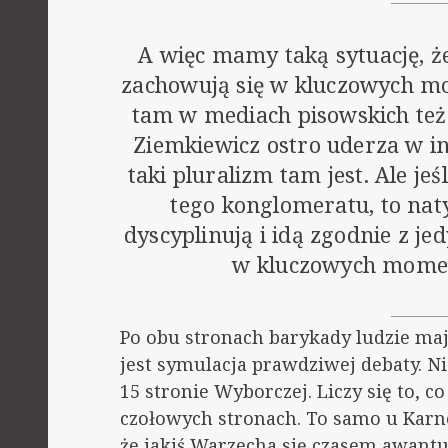
A więc mamy taką sytuację, że
zachowują się w kluczowych mo
tam w mediach pisowskich też 
Ziemkiewicz ostro uderza w in
taki pluralizm tam jest. Ale je
tego konglomeratu, to nat
dyscyplinują i idą zgodnie z jed
w kluczowych momen
Po obu stronach barykady ludzie maj
jest symulacja prawdziwej debaty. N
15 stronie Wyborczej. Liczy się to, 
czołowych stronach. To samo u Karno
że jakiś Warzecha się czasem awantu