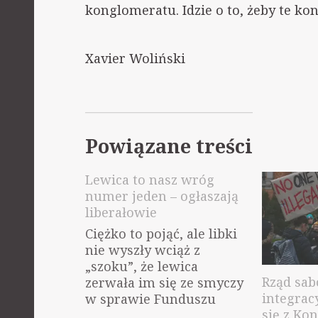
konglomeratu. Idzie o to, żeby te ko
Xavier Woliński
Powiązane treści
Lewica to nasz wróg
numer jeden – ogłaszają
liberałowie
Ciężko to pojąć, ale libki
nie wyszły wciąż z
„szoku”, że lewica
Rząd sab
zerwała im się ze smyczy
integracy
w sprawie Funduszu
się z Ko
Odbudowy. Zajmuję się