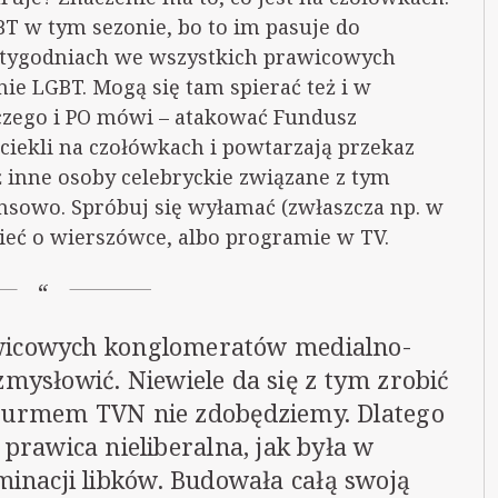
BT w tym sezonie, bo to im pasuje do
h tygodniach we wszystkich prawicowych
ie LGBT. Mogą się tam spierać też i w
 czego i PO mówi – atakować Fundusz
ciekli na czołówkach i powtarzają przekaz
ż inne osoby celebryckie związane z tym
sowo. Spróbuj się wyłamać (zwłaszcza np. w
eć o wierszówce, albo programie w TV.
wicowych konglomeratów medialno-
zmysłowić. Niewiele da się z tym zrobić
szturmem TVN nie zdobędziemy. Dlatego
a prawica nieliberalna, jak była w
inacji libków. Budowała całą swoją