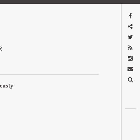
Facebook
Mastodon
Twitter
RSS
R
Instagram
Kontakt
Szukaj
casty