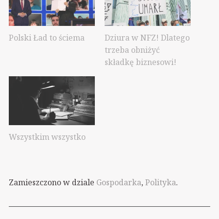
Polski Ład to ściema
Dziura w NFZ! Dlatego
trzeba obniżyć
składkę biznesowi!
Wszystkim wszystko
Zamieszczono w dziale
Gospodarka
,
Polityka
.