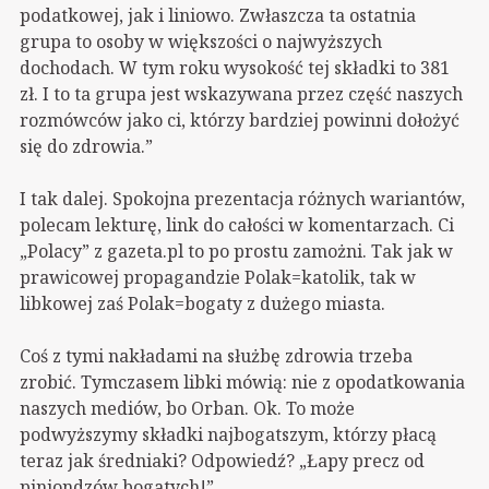
podatkowej, jak i liniowo. Zwłaszcza ta ostatnia
grupa to osoby w większości o najwyższych
dochodach. W tym roku wysokość tej składki to 381
zł. I to ta grupa jest wskazywana przez część naszych
rozmówców jako ci, którzy bardziej powinni dołożyć
się do zdrowia.”
I tak dalej. Spokojna prezentacja różnych wariantów,
polecam lekturę, link do całości w komentarzach. Ci
„Polacy” z gazeta.pl to po prostu zamożni. Tak jak w
prawicowej propagandzie Polak=katolik, tak w
libkowej zaś Polak=bogaty z dużego miasta.
Coś z tymi nakładami na służbę zdrowia trzeba
zrobić. Tymczasem libki mówią: nie z opodatkowania
naszych mediów, bo Orban. Ok. To może
podwyższymy składki najbogatszym, którzy płacą
teraz jak średniaki? Odpowiedź? „Łapy precz od
piniondzów bogatych!”