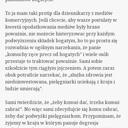
To ja mam taki protip dla dziennikarzy z mediów
komercyjnych. Jeśli chcecie, aby wasze postulaty w
kwestii opodatkowania mediów były brane
poważnie, nie możecie histeryzowac przy każdym
podwyższeniu składek bogatym, bo to po prostu się
rozwadnia w ogólnym narzekaniu, że panie
„komuchy ręce precz od bogatych” i wiele osób
przestaje to traktować poważnie. Sami sobie
szkodzicie tym ciągłym jojczeniem. A potem zaraz
obok potraficie narzekać, że „służba zdrowia jest
niedoinwestowana, pielęgniarki uciekają z kraju i
ludzie umierają”.
Sami twierdzicie, że „żeby komuś dać, trzeba komuś
zabrać”. No więc sami zdecydujcie się komu zabrać,
żeby dać podwyżki pielęgniarkom. Przypominam, że
żyjemy w kraju w którym panuje degresja