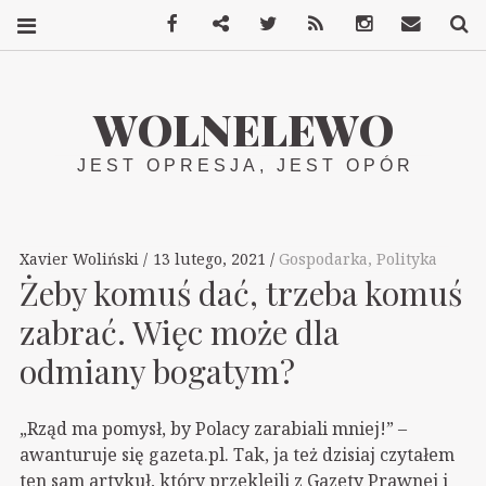
Facebook
Mastodon
Twitter
RSS
Instagram
Kontakt
S
WOLNELEWO
JEST OPRESJA, JEST OPÓR
Xavier Woliński
13 lutego, 2021
Gospodarka
,
Polityka
Żeby komuś dać, trzeba komuś
zabrać. Więc może dla
odmiany bogatym?
„Rząd ma pomysł, by Polacy zarabiali mniej!” –
awanturuje się gazeta.pl. Tak, ja też dzisiaj czytałem
ten sam artykuł, który przekleili z Gazety Prawnej i