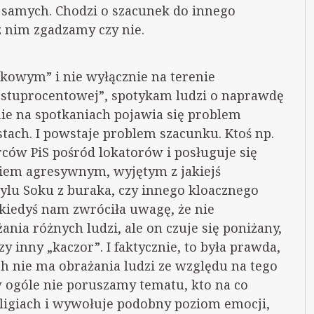
samych. Chodzi o szacunek do innego
z nim zgadzamy czy nie.
kowym” i nie wyłącznie na terenie
i stuprocentowej”, spotykam ludzi o naprawdę
ie na spotkaniach pojawia się problem
tach. I powstaje problem szacunku. Ktoś np.
rców PiS pośród lokatorów i posługuje się
kiem agresywnym, wyjętym z jakiejś
ylu Soku z buraka, czy innego kloacznego
kiedyś nam zwróciła uwagę, że nie
ania różnych ludzi, ale on czuje się poniżany,
zy inny „kaczor”. I faktycznie, to była prawda,
ch nie ma obrażania ludzi ze względu na tego
 ogóle nie poruszamy tematu, kto na co
religiach i wywołuje podobny poziom emocji,