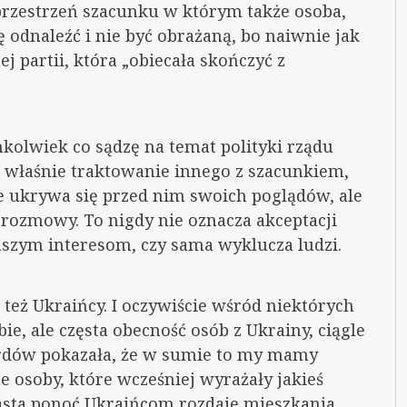
przestrzeń szacunku w którym także osoba,
 odnaleźć i nie być obrażaną, bo naiwnie jak
ej partii, która „obiecała skończyć z
kolwiek co sądzę na temat polityki rządu
 właśnie traktowanie innego z szacunkiem,
 nie ukrywa się przed nim swoich poglądów, ale
 rozmowy. To nigdy nie oznacza akceptacji
naszym interesom, czy sama wyklucza ludzi.
też Ukraińcy. I oczywiście wśród niektórych
ie, ale częsta obecność osób z Ukrainy, ciągle
ordów pokazała, że w sumie to my mamy
me osoby, które wcześniej wyrażały jakieś
iasta ponoć Ukraińcom rozdaje mieszkania