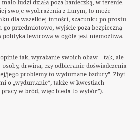
 mało ludzi działa poza banieczką, w terenie.
iej swoje wyobrażenia z Innym, to może
nku dla wszelkiej inności, szacunku po prostu
a go przedmiotowo, wyjście poza bezpieczną
 polityka lewicowa w ogóle jest niemożliwa.
pinie tak, wyrażanie swoich obaw – tak, ale
j osoby, drwina, czy odbieranie doświadczenia
 „jej/jego problemy to wydumane bzdury”. Zbyt
ami o „wydumanie”, także w kwestiach
 pracy w bród, więc bieda to wybór”).