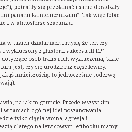
je”), potrafiły się przełamać i same doradzały
kimi panami kamienicznikami”. Tak więc fobie
ie i w atmosferze szacunku.
ia w takich działaniach i myślę że ten czy
i wykluczony z „historii sukcesu III RP”
dotyczące osób trans i ich wykluczenia, takie
im jest, czy się urodził niż część lewicy,
a jakąś mniejszością, to jednocześnie „oderwą
ywają).
mawia, na jakim gruncie. Przede wszystkim
i w ramach ogólnej idei poszanowania
dzie tylko ciągła wojna, agresja i
Zresztą dlatego na lewicowym leftbooku mamy