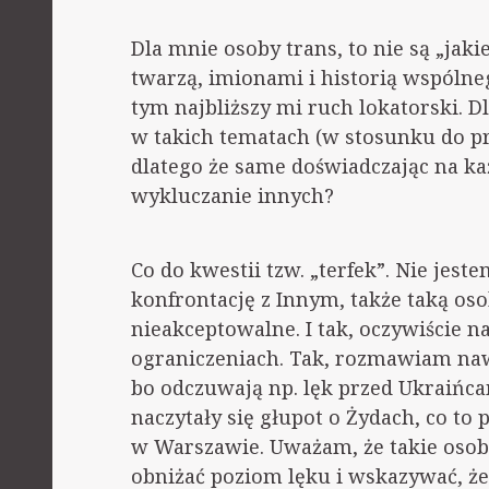
Dla mnie osoby trans, to nie są „jaki
twarzą, imionami i historią wspóln
tym najbliższy mi ruch lokatorski. D
w takich tematach (w stosunku do p
dlatego że same doświadczając na k
wykluczanie innych?
Co do kwestii tzw. „terfek”. Nie jest
konfrontację z Innym, także taką oso
nieakceptowalne. I tak, oczywiście 
ograniczeniach. Tak, rozmawiam naw
bo odczuwają np. lęk przed Ukraińca
naczytały się głupot o Żydach, co t
w Warszawie. Uważam, że takie osob
obniżać poziom lęku i wskazywać, 