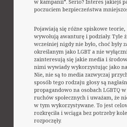
w kampanii”. Serio? Interes jakiejś p
poczuciem bezpieczeństwa mniejszośc
Pojawiają się różne spiskowe teorie,
wywołują awanturę i podziały. Tyle 
wcześniej nigdy nie było, choć były
określanym jako LGBT a nie wyłączni
zainteresują się jakie media i środo
nimi wywiady wykorzystując jako na
Nie, nie są to media zazwyczaj przych
sposób tego rodzaju głosy są nagłaśn
propagandowo na osobach LGBTQ w og
ruchów społecznych i uważam, że ni
w tym wykorzystywane. To jest celow
rozkręciła i wciąga bez potrzeby kole
rozpoczęły.