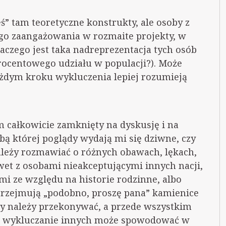
eś” tam teoretyczne konstrukty, ale osoby z
ego zaangażowania w rozmaite projekty, w
laczego jest taka nadreprezentacja tych osób
rocentowego udziału w populacji?). Może
ażdym kroku wykluczenia lepiej rozumieją
em całkowicie zamknięty na dyskusję i na
bą której poglądy wydają mi się dziwne, czy
należy rozmawiać o różnych obawach, lękach,
et z osobami nieakceptującymi innych nacji,
mi ze względu na historie rodzinne, albo
o przejmują „podobno, proszę pana” kamienice
y należy przekonywać, a przede wszystkim
że wykluczanie innych może spowodować w