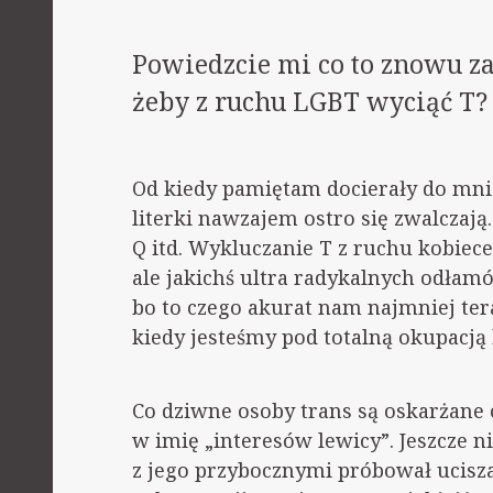
Powiedzcie mi co to znowu z
żeby z ruchu LGBT wyciąć T?
Od kiedy pamiętam docierały do mnie
literki nawzajem ostro się zwalczają.
Q itd. Wykluczanie T z ruchu kobiece
ale jakichś ultra radykalnych odłamów
bo to czego akurat nam najmniej tera
kiedy jesteśmy pod totalną okupacją
Co dziwne osoby trans są oskarżane o
w imię „interesów lewicy”. Jeszcze n
z jego przybocznymi próbował ucisza