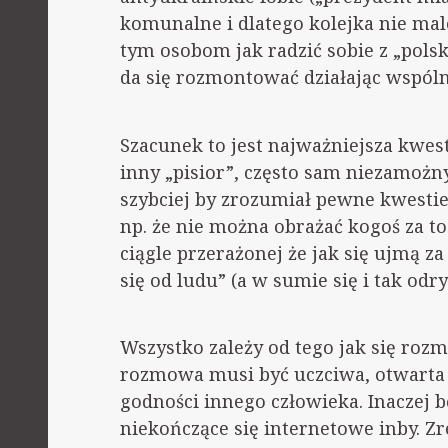
komunalne i dlatego kolejka nie male
tym osobom jak radzić sobie z „pols
da się rozmontować działając wspóln
Szacunek to jest najważniejsza kwest
inny „pisior”, często sam niezamożny 
szybciej by zrozumiał pewne kwestie 
np. że nie można obrażać kogoś za to k
ciągle przerażonej że jak się ujmą z
się od ludu” (a w sumie się i tak odr
Wszystko zależy od tego jak się roz
rozmowa musi być uczciwa, otwarta 
godności innego człowieka. Inaczej bę
niekończące się internetowe inby. 