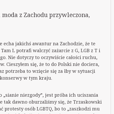
a moda z Zachodu przywleczona,
 echa jakichś awantur na Zachodzie, że te
 Tam L potrafi walczyć zażarcie z G, LGB z T i
go. Nie dotyczy to oczywiście całości ruchu,
. Cieszyłem się, że to do Polski nie dociera,
z potrzeba to wzięcie się za łby w sytuacji
 konserwy w tym kraju.
 „sianie niezgody”, jest próba ich uciszania
ie tak dawno oburzaliśmy się, że Trzaskowski
ć protesty osób LGBTQ, bo to „zaszkodzi mu