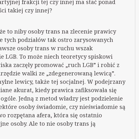
artyjnej frakcji tej czy innej ma stać ponad
i takiej czy innej?
 że to niby osoby trans na zlecenie prawicy
że tych podziałów tak ostro zarysowanych
 zawsze osoby trans w ruchu wszak
e LGB. To może niech teoretycy spiskowi
wiska zaczęły promować „ruch LGB” i robić z
rzędzie walki ze „zdegenerowaną lewicą”.
ylne lewicy, także tej socjalnej. W podejrzany
iane akurat, kiedy prawica zafiksowała się
óle. Jedną z metod władzy jest podzielenie
ektóre osoby świadomie, czy nieświadomie są
o rozpętana afera, która się ostatnio
jne osoby. Ale to nie osoby trans ją