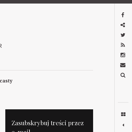
Facebook
Mastodon
Twitter
RSS
R
Instagram
Kontakt
Szukaj
casty
Zasubskrybuj treści przez
e-mail