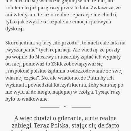
nie chce mi się wchodzić głębiej w ten temat, bo
robiłem to już parę razy przez te lata. Zwłaszcza, że
ani wtedy, ani teraz o realne reparacje nie chodzi,
tylko jak zwykle o rozpalenie emocji i jałowych
dyskusji.
Skoro jednak są tacy „do przodu”, to mieli całe lata na
„wyszarpanie” tych reparacji. Ale wiedzą, że poszły
po wojnie do Moskwy i musieliby żądać ich wypłaty
od niej, ponieważ to ZSRR zobowiązywał się
„zaspokoić polskie żądania o odszkodowanie ze swej
własnej części”. No, ale wiadomo, że Putin by ich
wyśmiał i powiedział Kaczyńskiemu, żeby sam się po
nie wybrał do niego, najlepiej w czołgu. Tysiąc razy
było to wałkowane.
A więc chodzi o gderanie, a nie realne
zabiegi. Teraz Polska, stając się de facto