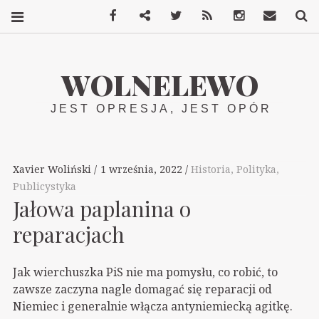
Facebook
Mastodon
Twitter
RSS
Instagram
Kontakt
S
WOLNELEWO
JEST OPRESJA, JEST OPÓR
Xavier Woliński
1 września, 2022
Historia
,
Polityka
,
Publicystyka
Jałowa paplanina o
reparacjach
Jak wierchuszka PiS nie ma pomysłu, co robić, to
zawsze zaczyna nagle domagać się reparacji od
Niemiec i generalnie włącza antyniemiecką agitkę.