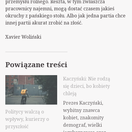
przemysłu rolnego. Reszta, w tym zwłaszcza
pracownicy najemni, mogą dostać czasem jakieś
okruchy z pańskiego stołu. Albo jak jedna partia chce
innej partii akurat zrobić na złość.
Xavier Woliński
Powiązane treści
Kaczyński: Nie rodzą
się dzieci, bo kobiety
chleją
Prezes Kaczyński,
wybitny znawca
Politycy walczą o
kobiet, znakomity
wpływy, kurierzy o
demograf, wielki
przyszłość