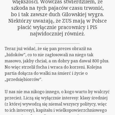
większości. Wówczas stwierdziłem, że
szkoda na tych pajaców czasu trwonić,
bo i tak zawsze duch Gilowskiej wygra.
Niektórzy uważają, że ZUS mają w Polsce
płacić wyłącznie pracownicy i PiS
najwidoczniej również.
Teraz już widać, że się pan prezes obraził na
„bidoków”, co to nie zagłosowali na niego tak
masowo, jakby chciał, a on dobry pan dawał 800 plus.
No więc strzelił focha i wraca do korzeni. Kolejna
partia dołącza do walki na śmierć i życie o
„przedsiębiorców”.
U nas nie ma nikogo innego, o kogo warto by walczyć
przecież. Liczą się wyłącznie interesy: klasy średniej
(z której wywodzą się niemal wszyscy politycy, więc
to ich interesy), kapitału i wielkopowierzchniowego