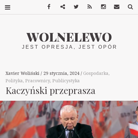
Facebook
Mastodon
Twitter
RSS
Instagram
Kontakt
S
WOLNELEWO
JEST OPRESJA, JEST OPÓR
Xavier Woliński
29 stycznia, 2024
Gospodarka
,
Polityka
,
Pracownicy
,
Publicystyka
Kaczyński przeprasza