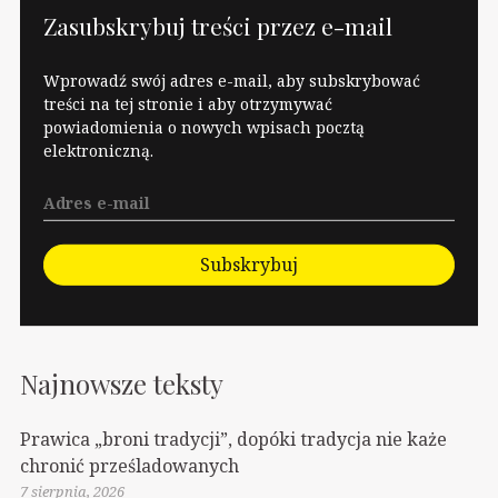
To coś jak w pandemii.
Zasubskrybuj treści przez e-mail
Jak wiadomo,
"wszyscy siedzieli
Wprowadź swój adres e-mail, aby subskrybować
wówczas w domach".
treści na tej stronie i aby otrzymywać
powiadomienia o nowych wpisach pocztą
Chyba że się było
elektroniczną.
szarym pracownikiem,
a nie…
Subskrybuj
Najnowsze teksty
Prawica „broni tradycji”, dopóki tradycja nie każe
chronić prześladowanych
7 sierpnia, 2026