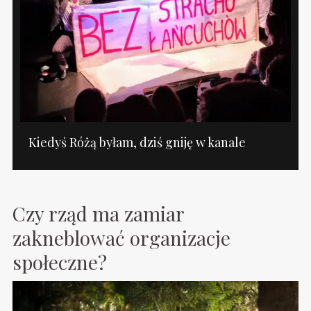
Kiedyś Różą byłam, dziś gniję w kanale
Czy rząd ma zamiar
zakneblować organizacje
społeczne?