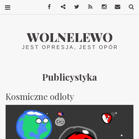
Facebook
Mastodon
Twitter
RSS
Instagram
Kontakt
S
WOLNELEWO
JEST OPRESJA, JEST OPÓR
Publicystyka
Kosmiczne odloty