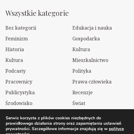
Wszystkie kategorie
Bez kategorii
Edukacja i nauka
Feminizm
Gospodarka
Historia
Kultura
Kultura
Mieszkalnictwo
Podcasty
Polityka
Pracownicy
Prawa człowieka
Publicystyka
Recenzje
Środowisko
Świat
Technologia
Wizualia
Serwis korzysta z plików cookies niezbędnych do
prawidłowego działania strony oraz zapamiętania ustawień
prywatności. Szczegółowe informacje znajdują się w
polityce
2026 Wolnelewo. Xavier Woliński |
Mastodon