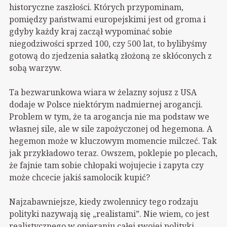
historyczne zaszłości. Których przypominam,
pomiędzy państwami europejskimi jest od groma i
gdyby każdy kraj zaczął wypominać sobie
niegodziwości sprzed 100, czy 500 lat, to bylibyśmy
gotową do zjedzenia sałatką złożoną ze skłóconych z
sobą warzyw.
Ta bezwarunkowa wiara w żelazny sojusz z USA
dodaje w Polsce niektórym nadmiernej arogancji.
Problem w tym, że ta arogancja nie ma podstaw we
własnej sile, ale w sile zapożyczonej od hegemona. A
hegemon może w kluczowym momencie milczeć. Tak
jak przykładowo teraz. Owszem, poklepie po plecach,
że fajnie tam sobie chłopaki wojujecie i zapyta czy
może chcecie jakiś samolocik kupić?
Najzabawniejsze, kiedy zwolennicy tego rodzaju
polityki nazywają się „realistami”. Nie wiem, co jest
realistycznego w opieraniu całej swojej polityki