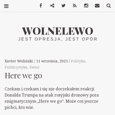
Facebook
Mastodon
Twitter
RSS
Instagram
Kontakt
S
WOLNELEWO
JEST OPRESJA, JEST OPÓR
Xavier Woliński
11 września, 2025
Polityka
,
Publicystyka
,
Świat
Here we go
Czekam i czekam i się nie doczekałem reakcji
Donalda Trumpa na atak rosyjski dronowy poza
enigmatycznym „Here we go”. Może coś jeszcze
pichci, kto wie.