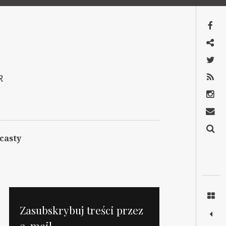
Facebook
Mastodon
Twitter
RSS
R
Instagram
Kontakt
Szukaj
casty
Zasubskrybuj treści przez
e-mail