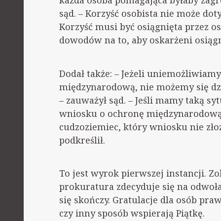
każda osoba pomagająca byłaby zagr
sąd. – Korzyść osobista nie może dot
Korzyść musi być osiągnięta przez o
dowodów na to, aby oskarżeni osiągn
Dodał także: – Jeżeli uniemożliwiam
międzynarodową, nie możemy się dzi
– zauważył sąd. – Jeśli mamy taką sy
wniosku o ochronę międzynarodową, 
cudzoziemiec, który wniosku nie zł
podkreślił.
To jest wyrok pierwszej instancji. 
prokuratura zdecyduje się na odwoła
się skończy. Gratulacje dla osób pra
czy inny sposób wspierają Piątkę.