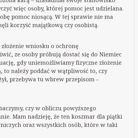
ożona karą – uzasadniał swoje stanowisko
yczyć więc osoby, której pomoc jest udzielana.
sobę pomoc niosącą. W tej sprawie nie ma
ęli korzyść majątkową czy osobistą.
y złożenie wniosku o ochronę
wić, ze osoby próbują dostać się do Niemiec
tuację, gdy uniemożliwiamy fizyczne złożenie
to należy poddać w wątpliwość to, czy
ożył, przebywa tu wbrew przepisom –
Zobaczymy, czy w obliczu powyższego
nie. Mam nadzieję, że ten koszmar dla piątki
wniczych oraz wszystkich osób, które w taki