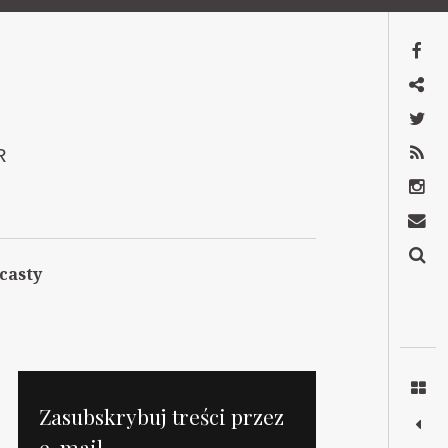
Facebook
Mastodon
Twitter
RSS
R
Instagram
Kontakt
Szukaj
casty
Zasubskrybuj treści przez
e-mail