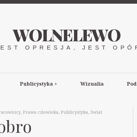
WOLNELEWO
JEST OPRESJA, JEST OPÓ
Publicystyka
+
Wizualia
Pod
racownicy
,
Prawa człowieka
,
Publicystyka
,
Świat
dobro