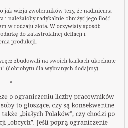
 to jak wizja zwolenników tezy, że nadmierna
a i należałoby radykalnie obniżyć jego ilość
em w rodzaju złota. W oczywisty sposób
darkę do katastrofalnej deflacji i
nia produkcji.
wręcz zbudowali na swoich karkach ukochane
u” (dobrobytu dla wybranych dodajmy).
tezę o ograniczeniu liczby pracowników
osoby to głoszące, czy są konsekwentne
 także „białych Polaków”, czy chodzi po
ji „obcych”. Jeśli poprą ograniczenie