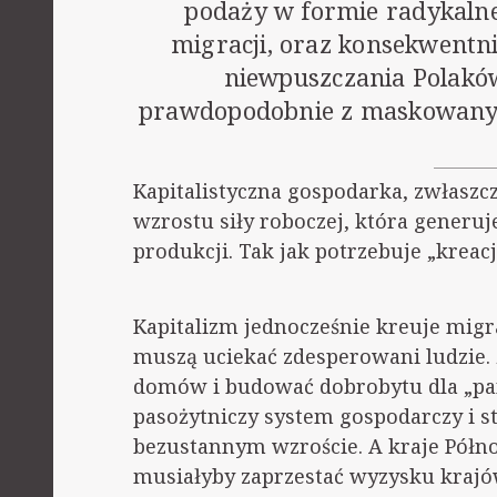
podaży w formie radykalne
migracji, oraz konsekwentn
niewpuszczania Polaków
prawdopodobnie z maskowanym
Kapitalistyczna gospodarka, zwłaszcz
wzrostu siły roboczej, która generu
produkcji. Tak jak potrzebuje „kreacji
Kapitalizm jednocześnie kreuje migr
muszą uciekać zdesperowani ludzie. 
domów i budować dobrobytu dla „pan
pasożytniczy system gospodarczy i st
bezustannym wzroście. A kraje Pół
musiałyby zaprzestać wyzysku krajów