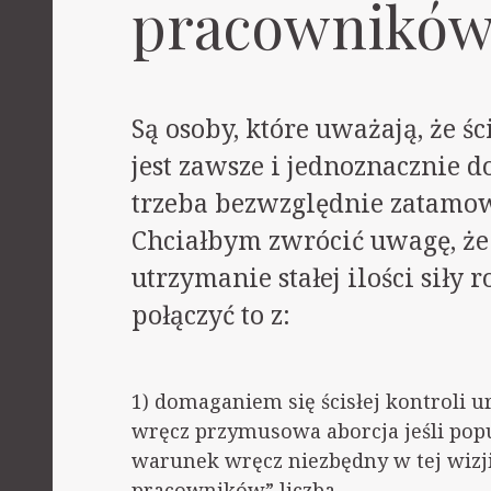
pracowników
Są osoby, które uważają, że śc
jest zawsze i jednoznacznie 
trzeba bezwzględnie zatamow
Chciałbym zwrócić uwagę, że j
utrzymanie stałej ilości siły 
połączyć to z:
1) domaganiem się ścisłej kontroli u
wręcz przymusowa aborcja jeśli popu
warunek wręcz niezbędny w tej wizji,
pracowników” liczba.