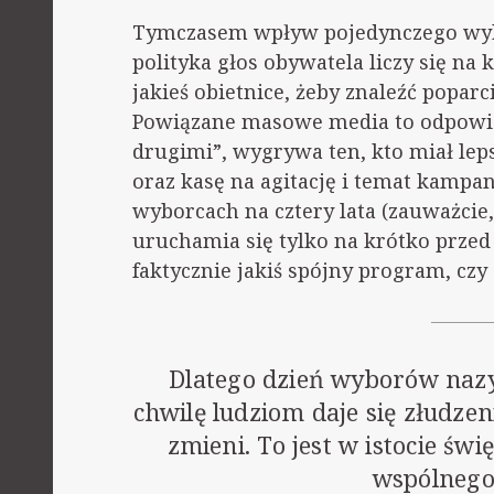
Tymczasem wpływ pojedynczego wyborc
polityka głos obywatela liczy się na
jakieś obietnice, żeby znaleźć popar
Powiązane masowe media to odpowied
drugimi”, wygrywa ten, kto miał lep
oraz kasę na agitację i temat kampa
wyborcach na cztery lata (zauważcie
uruchamia się tylko na krótko przed
faktycznie jakiś spójny program, czy 
Dlatego dzień wyborów nazy
chwilę ludziom daje się złudzeni
zmieni. To jest w istocie świ
wspólnego