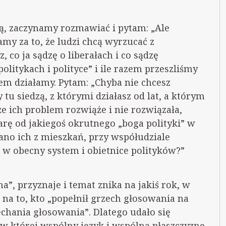
ną, zaczynamy rozmawiać i pytam: „Ale
y za to, że ludzi chcą wyrzucać z
co ja sądzę o liberałach i co sądzę
politykach i polityce” i ile razem przeszliśmy
zem działamy. Pytam: „Chyba nie chcesz
zy tu siedzą, z którymi działasz od lat, a którym
że ich problem rozwiąże i nie rozwiązała,
arę od jakiegoś okrutnego „boga polityki” w
ano ich z mieszkań, przy współudziale
ż w obecny system i obietnice polityków?”
ina”, przyznaje i temat znika na jakiś rok, w
 na to, kto „popełnił grzech głosowania na
echania głosowania”. Dlatego udało się
 w której wspólny język i wspólną płaszczyznę