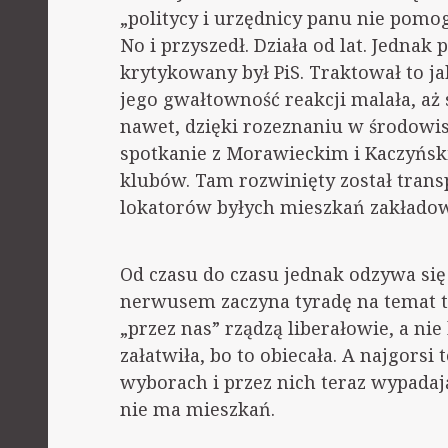
„politycy i urzędnicy panu nie pomogą
No i przyszedł. Działa od lat. Jedna
krytykowany był PiS. Traktował to ja
jego gwałtowność reakcji malała, aż
nawet, dzięki rozeznaniu w środowis
spotkanie z Morawieckim i Kaczyński
klubów. Tam rozwinięty został trans
lokatorów byłych mieszkań zakłado
Od czasu do czasu jednak odzywa się
nerwusem zaczyna tyradę na temat t
„przez nas” rządzą liberałowie, a nie
załatwiła, bo to obiecała. A najgorsi 
wyborach i przez nich teraz wypadają
nie ma mieszkań.