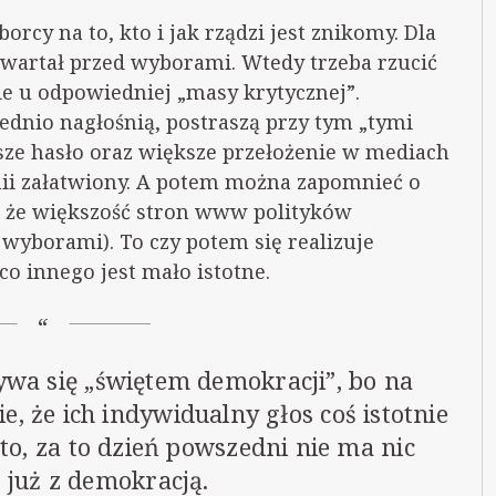
y na to, kto i jak rządzi jest znikomy. Dla
 kwartał przed wyborami. Wtedy trzeba rzucić
cie u odpowiedniej „masy krytycznej”.
nio nagłośnią, postraszą przy tym „tymi
sze hasło oraz większe przełożenie w mediach
nii załatwiony. A potem można zapomnieć o
, że większość stron www polityków
 wyborami). To czy potem się realizuje
co innego jest mało istotne.
wa się „świętem demokracji”, bo na
e, że ich indywidualny głos coś istotnie
ęto, za to dzień powszedni nie ma nic
 już z demokracją.