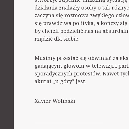
działania znalazły osoby o tak różny
zaczyna się rozmowa zwykłego czło
się prawdziwa polityka, a kończy si
by chcieli podzielić nas na absurdal
rządzić dla siebie.
Musimy przestać się obwiniać za eksc
gadającym głowom w telewizji i parla
sporadycznych protestów. Nawet tych
akurat „u góry” jest.
Xavier Woliński