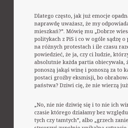
Dlatego często, jak już emocje opad
naprawdę uważasz, że my odpowiadam
mieszkań?”. Mówię mu „Dobrze wiesz, 
politykach z PiS i co w ogóle sądzę o 
na różnych protestach i ile czasu ra
powiedzieć, że ja, czy ci ludzie, któr
absolutnie każda partia obiecywała, 
ponoszą jakąś winę i ponoszą za to k
postaci groźby eksmisji, bo obrabow
państwa? Dziwi cię, że nie wierzą ju
„No, nie nie dziwię się i to nie ich w
czasie którego działamy bez względu
tych czy tamtych”, albo „grzech zani
stworzyć zupełnie unikalną sytuację