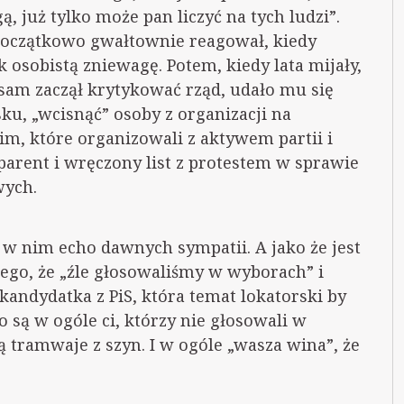
, już tylko może pan liczyć na tych ludzi”.
k początkowo gwałtownie reagował, kiedy
k osobistą zniewagę. Potem, kiedy lata mijały,
 sam zaczął krytykować rząd, udało mu się
ku, „wcisnąć” osoby z organizacji na
m, które organizowali z aktywem partii i
parent i wręczony list z protestem w sprawie
wych.
 w nim echo dawnych sympatii. A jako że jest
ego, że „źle głosowaliśmy w wyborach” i
 kandydatka z PiS, która temat lokatorski by
to są w ogóle ci, którzy nie głosowali w
 tramwaje z szyn. I w ogóle „wasza wina”, że