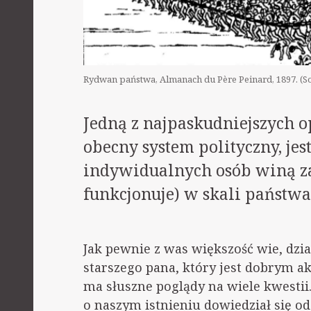
Rydwan państwa, Almanach du Père Peinard, 1897. (So
Jedną z najpaskudniejszych op
obecny system polityczny, je
indywidualnych osób winą za 
funkcjonuje) w skali państwa
Jak pewnie z was większość wie, dzi
starszego pana, który jest dobrym 
ma słuszne poglądy na wiele kwestii.
o naszym istnieniu dowiedział się o