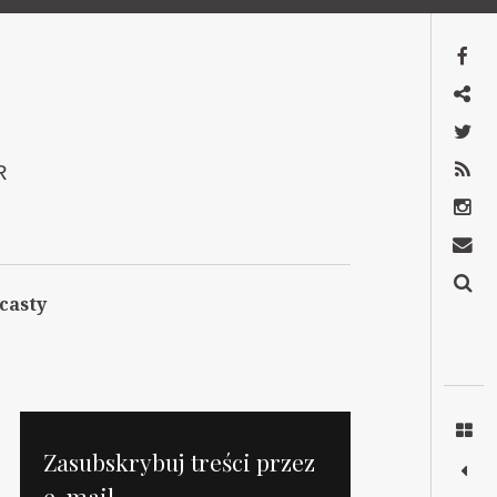
Facebook
Mastodon
Twitter
RSS
R
Instagram
Kontakt
Szukaj
casty
Zasubskrybuj treści przez
e-mail