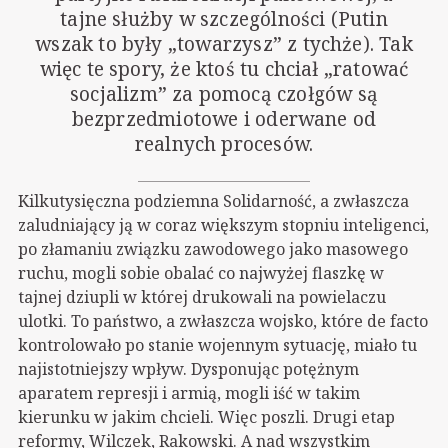
tajne służby w szczególności (Putin
wszak to były „towarzysz” z tychże). Tak
więc te spory, że ktoś tu chciał „ratować
socjalizm” za pomocą czołgów są
bezprzedmiotowe i oderwane od
realnych procesów.
Kilkutysięczna podziemna Solidarność, a zwłaszcza
zaludniający ją w coraz większym stopniu inteligenci,
po złamaniu związku zawodowego jako masowego
ruchu, mogli sobie obalać co najwyżej flaszkę w
tajnej dziupli w której drukowali na powielaczu
ulotki. To państwo, a zwłaszcza wojsko, które de facto
kontrolowało po stanie wojennym sytuację, miało tu
najistotniejszy wpływ. Dysponując potężnym
aparatem represji i armią, mogli iść w takim
kierunku w jakim chcieli. Więc poszli. Drugi etap
reformy, Wilczek, Rakowski. A nad wszystkim