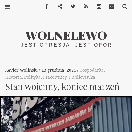
Facebook
Mastodon
Twitter
RSS
Instagram
Kontakt
S
WOLNELEWO
JEST OPRESJA, JEST OPÓR
Xavier Woliński
13 grudnia, 2021
Gospodarka
,
Historia
,
Polityka
,
Pracownicy
,
Publicystyka
Stan wojenny, koniec marzeń