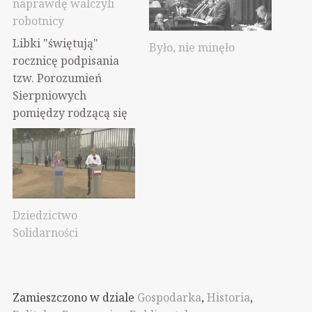
naprawdę walczyli
robotnicy
Libki "świętują"
Było, nie minęło
rocznicę podpisania
tzw. Porozumień
Sierpniowych
pomiędzy rodzącą się
"pierwszą
Solidarnością" a
rządem PRL. Tusk już
się odezwał, że
ówcześni robotnicy
Dziedzictwo
walczyli z ówczesnym
Solidarności
PiS. Więc wiadomo,
robotnicy walczyli o
"kapitalizm i złotą
młodzież z campusu
Zamieszczono w dziale
Gospodarka
,
Historia
,
Polska". Tak się składa,