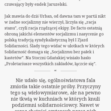
czuwający były endek Jaruzelski.
Jak mawia do dziś Urban, od dawna tam w partii nikt
w żadne socjalizmy nie wierzył, liczyła się „racja
stanu”, czyli racja rządzącej ekipy. De facto ostatnią
obroną jakichś elementów socjalizmu i nasycenie go
polską tradycją syndykalistyczną był I Zjazd
Solidarności. Ślady tego widać w ulotkach w których
Solidarność domaga się „Socjalizmu bez pałek i
kastetów”. Na Stoczni Gdańskiej wisiało hasło
„Proletariusze wszystkich zakładów, łączcie się”.
Nie udało się, ogólnoświatowa fala
zmiotła takie ostatnie próby. Przyczyny
tego są wielowymiarowe, ale na pewno
nie tkwią w kuchniach w których knuli
podziemni solidarnościowcy. Nawet w