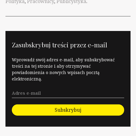
Polityka
,
Pracownicy
,
Publicystyka
.
że pochodzę ze
"świadomej" rodziny
robotniczej, która
dokładnie pamięta…
Zasubskrybuj treści przez e-mail
Wprowadź swój adres e-mail, aby subskrybować
treści na tej stronie i aby otrzymywać
powiadomienia o nowych wpisach pocztą
elektroniczną.
Subskrybuj