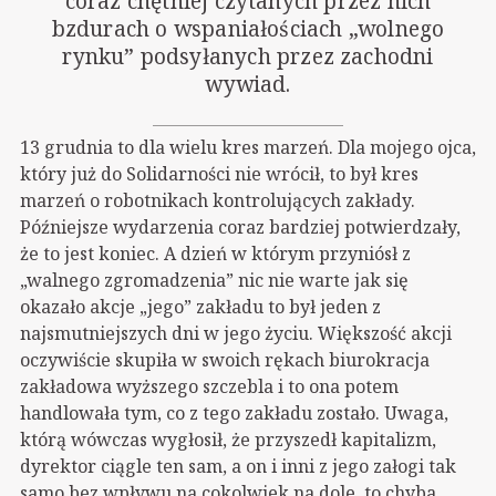
coraz chętniej czytanych przez nich
bzdurach o wspaniałościach „wolnego
rynku” podsyłanych przez zachodni
wywiad.
13 grudnia to dla wielu kres marzeń. Dla mojego ojca,
który już do Solidarności nie wrócił, to był kres
marzeń o robotnikach kontrolujących zakłady.
Późniejsze wydarzenia coraz bardziej potwierdzały,
że to jest koniec. A dzień w którym przyniósł z
„walnego zgromadzenia” nic nie warte jak się
okazało akcje „jego” zakładu to był jeden z
najsmutniejszych dni w jego życiu. Większość akcji
oczywiście skupiła w swoich rękach biurokracja
zakładowa wyższego szczebla i to ona potem
handlowała tym, co z tego zakładu zostało. Uwaga,
którą wówczas wygłosił, że przyszedł kapitalizm,
dyrektor ciągle ten sam, a on i inni z jego załogi tak
samo bez wpływu na cokolwiek na dole, to chyba