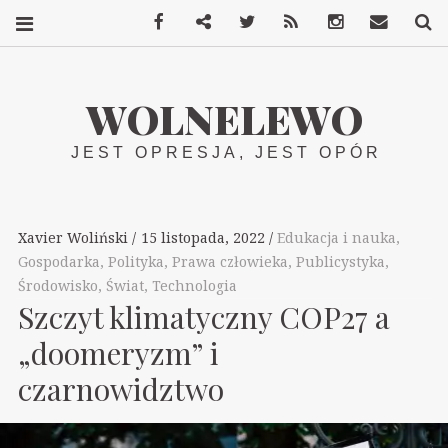
Facebook
Mastodon
Twitter
RSS
Instagram
Kontakt
S
WOLNELEWO
JEST OPRESJA, JEST OPÓR
Xavier Woliński
15 listopada, 2022
Edukacja i nauka
,
Gospodarka
,
Polityka
,
Prawa człowieka
,
Publicystyka
,
Środowisko
,
Świat
,
Technologia
Szczyt klimatyczny COP27 a
„doomeryzm” i
czarnowidztwo