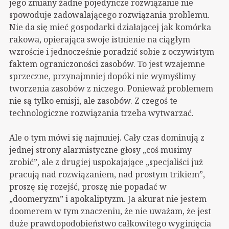
jego zmiany żadne pojedyncze rozwiązanie nie
spowoduje zadowalającego rozwiązania problemu.
Nie da się mieć gospodarki działającej jak komórka
rakowa, opierająca swoje istnienie na ciągłym
wzroście i jednocześnie poradzić sobie z oczywistym
faktem ograniczoności zasobów. To jest wzajemne
sprzeczne, przynajmniej dopóki nie wymyślimy
tworzenia zasobów z niczego. Ponieważ problemem
nie są tylko emisji, ale zasobów. Z czegoś te
technologiczne rozwiązania trzeba wytwarzać.
Ale o tym mówi się najmniej. Cały czas dominują z
jednej strony alarmistyczne głosy „coś musimy
zrobić”, ale z drugiej uspokajające „specjaliści już
pracują nad rozwiązaniem, nad prostym trikiem”,
proszę się rozejść, proszę nie popadać w
„doomeryzm” i apokaliptyzm. Ja akurat nie jestem
doomerem w tym znaczeniu, że nie uważam, że jest
duże prawdopodobieństwo całkowitego wyginięcia