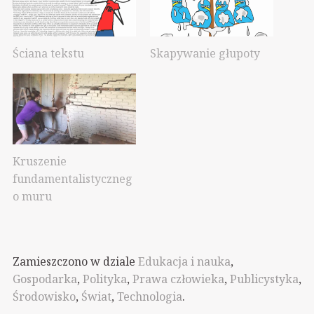
Ściana tekstu
Skapywanie głupoty
Kruszenie
fundamentalistyczneg
o muru
Zamieszczono w dziale
Edukacja i nauka
,
Gospodarka
,
Polityka
,
Prawa człowieka
,
Publicystyka
,
Środowisko
,
Świat
,
Technologia
.