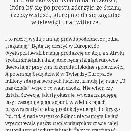
środowisko wymusiło to na ludzkości,
która by się po prostu zderzyła ze ścianą
rzeczywistości, której nie da się zagadać
w telewizji i na twitterze.
I to raczej wydaje mi się prawdopodobne, że jedna
„zagadają”. Będą się cieszyć w Europie, że
wyeksportowali brudną produkcję do Azji, a z Afryki
zrobili śmietnik i dalej doić będą stamtąd surowce
dewastując przy tym przyrodę i lokalne społeczności.
A potem się będą dziwić w Twierdzy Europa, że
miliony zdesperowanych ludzi szturmują jej mury. „U
nas działa”, więc o co wam chodzi. Nie wiem czy
działa. Szwecja, jak się okazuje, wycina na potęgę
lasy i zastępuje plantacjami, w wielu krajach
przywraca się brudną produkcję energii, bo kryzys.
Itd. itd. A nade wszystko Północ nie pamięta ile już
wyemitowała gazów cieplarnianych w czasie całej
historii swojej industrializacji. Żeby to wyrównać