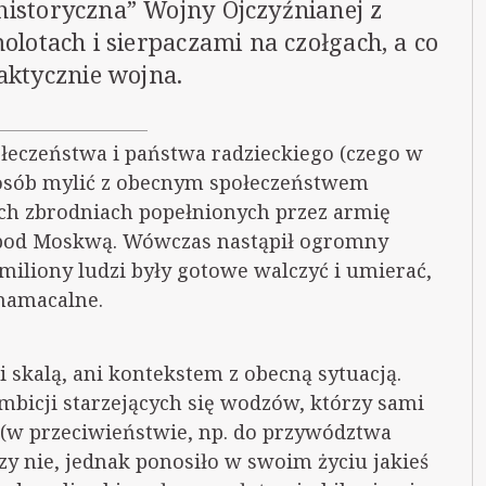
 historyczna” Wojny Ojczyźnianej z
otach i sierpaczami na czołgach, a co
aktycznie wojna.
ołeczeństwa i państwa radzieckiego (czego w
sposób mylić z obecnym społeczeństwem
ych zbrodniach popełnionych przez armię
uż pod Moskwą. Wówczas nastąpił ogromny
miliony ludzi były gotowe walczyć i umierać,
 namacalne.
 skalą, ani kontekstem z obecną sytuacją.
mbicji starzejących się wodzów, którzy sami
 (w przeciwieństwie, np. do przywództwa
zy nie, jednak ponosiło w swoim życiu jakieś