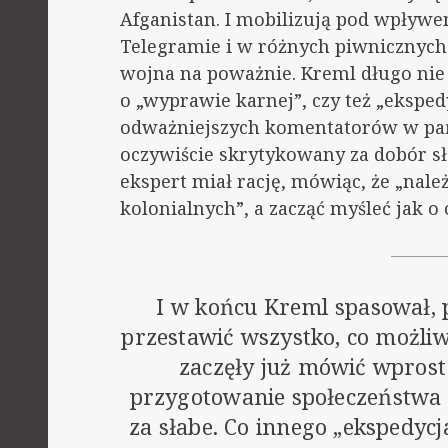
Afganistan. I mobilizują pod wpływem
Telegramie i w różnych piwnicznych 
wojna na poważnie. Kreml długo nie
o „wyprawie karnej”, czy też „ekspedyc
odważniejszych komentatorów w pańs
oczywiście skrytykowany za dobór sł
ekspert miał rację, mówiąc, że „nale
kolonialnych”, a zacząć myśleć jak o c
I w końcu Kreml spasował, p
przestawić wszystko, co możliw
zaczęły już mówić wprost 
przygotowanie społeczeństwa r
za słabe. Co innego „ekspedycja