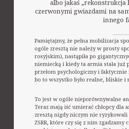
albo jakaś „rekonstrukcja
czerwonymi gwiazdami na samol
innego f
Pamiętajmy, że pełna mobilizacja sp
ogóle zresztą nie należy w prosty 
rosyjskim), nastąpiła po gigantyczn
niemiecką i kiedy ta armia stała j
przełom psychologiczny i faktycznie 
bo to wszystko było realne, bliskie i
To jest w ogóle nieporównywalne ani
Teraz mają iść umierać chłopcy dla a
zresztą nigdy niczym nie ryzykowali
ZSRR, które czy się z nim zgadzamy c