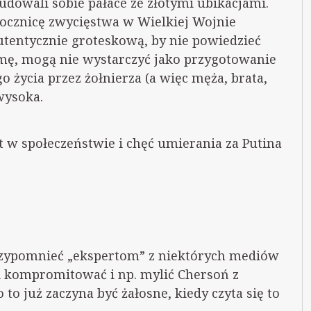
 budowali sobie pałace ze złotymi ubikacjami.
rocznicę zwycięstwa w Wielkiej Wojnie
autentycznie groteskową, by nie powiedzieć
rmę, mogą nie wystarczyć jako przygotowanie
o życia przez żołnierza (a więc męża, brata,
wysoka.
 w społeczeństwie i chęć umierania za Putina
przypomnieć „ekspertom” z niektórych mediów
i kompromitować i np. mylić Chersoń z
o już zaczyna być żałosne, kiedy czyta się to