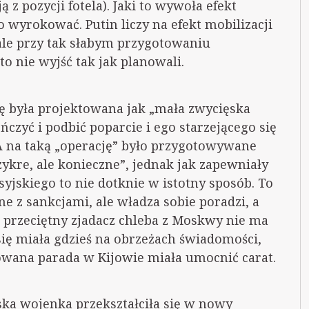
ą z pozycji fotela). Jaki to wywoła efekt
 wyrokować. Putin liczy na efekt mobilizacji
 ale przy tak słabym przygotowaniu
 nie wyjść tak jak planowali.
ę była projektowana jak „mała zwycięska
ńczyć i podbić poparcie i ego starzejącego się
 A na taką „operację” było przygotowywane
zykre, ale konieczne”, jednak jak zapewniały
yjskiego to nie dotknie w istotny sposób. To
e z sankcjami, ale władza sobie poradzi, a
i przeciętny zjadacz chleba z Moskwy nie ma
ię miała gdzieś na obrzeżach świadomości,
owana parada w Kijowie miała umocnić carat.
ęska wojenka przekształciła się w nowy