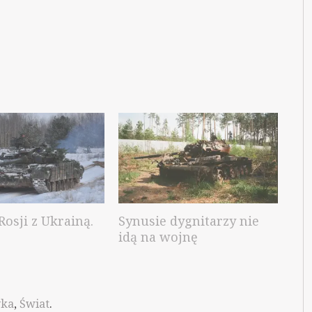
Rosji z Ukrainą.
Synusie dygnitarzy nie
idą na wojnę
yka
,
Świat
.