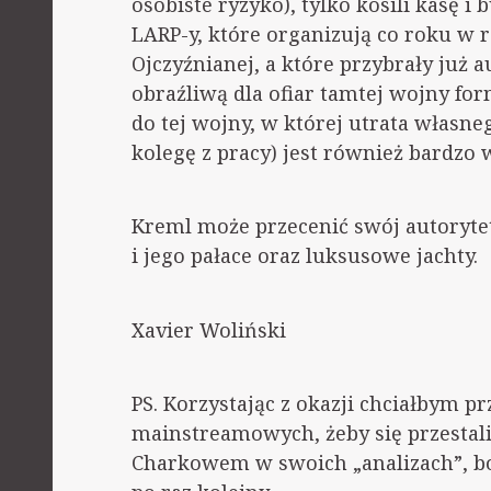
osobiste ryzyko), tylko kosili kasę i
LARP-y, które organizują co roku w 
Ojczyźnianej, a które przybrały już 
obraźliwą dla ofiar tamtej wojny fo
do tej wojny, w której utrata własneg
kolegę z pracy) jest również bardzo 
Kreml może przecenić swój autorytet
i jego pałace oraz luksusowe jachty.
Xavier Woliński
PS. Korzystając z okazji chciałbym 
mainstreamowych, żeby się przestal
Charkowem w swoich „analizach”, bo t