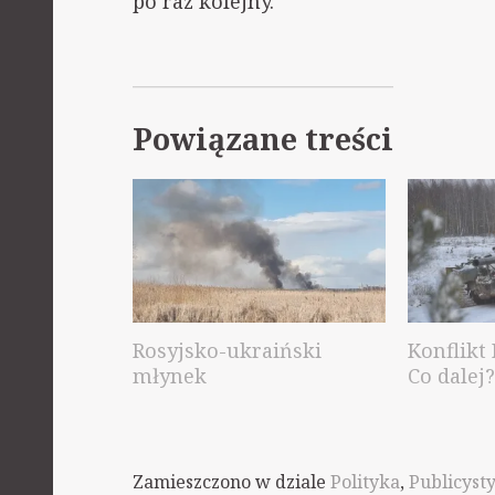
po raz kolejny.
Powiązane treści
Rosyjsko-ukraiński
Konflikt 
młynek
Co dalej?
Zamieszczono w dziale
Polityka
,
Publicyst