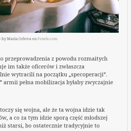
 by Maria Orlova on
Pexels.com
 do przeprowadzenia z powodu rozmaitych
uje im także oficerów i zwłaszcza
nie wytracili na początku „specoperacji”.
” armii pełna mobilizacja byłaby zwyczajnie
toczy się wojna, ale że ta wojna idzie tak
ów, a co za tym idzie sporą część młodszej
niż starsi, bo ostatecznie tradycyjnie to