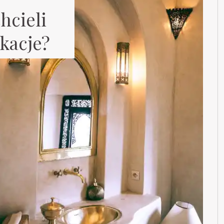
hcieli
ikacje?