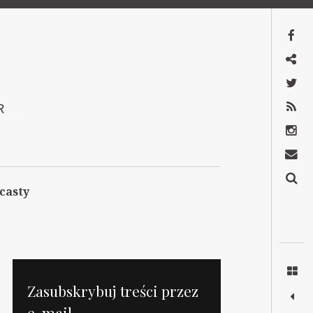
Facebook
Mastodon
Twitter
RSS
R
Instagram
Kontakt
Szukaj
casty
Zasubskrybuj treści przez
e-mail