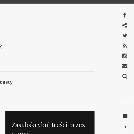
Facebook
Mastodon
Twitter
RSS
R
Instagram
Kontakt
Szukaj
casty
Zasubskrybuj treści przez
e-mail