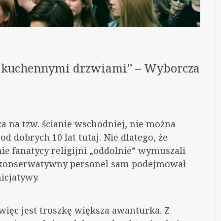
zi kuchennymi drzwiami” – Wyborcza
za na tzw. ścianie wschodniej, nie można
od dobrych 10 lat tutaj. Nie dlatego, że
ie fanatycy religijni „oddolnie” wymuszali
ie konserwatywny personel sam podejmował
nicjatywy.
więc jest troszkę większa awanturka. Z