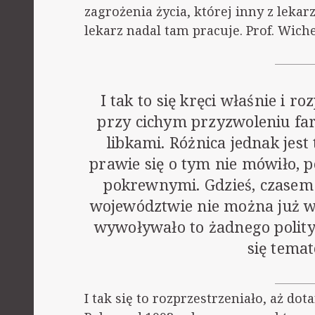
zagrożenia życia, której inny z leka
lekarz nadal tam pracuje. Prof. Wich
I tak to się kręci właśnie i ro
przy cichym przyzwoleniu fa
libkami. Różnica jednak jes
prawie się o tym nie mówiło,
pokrewnymi. Gdzieś, czasem p
województwie nie można już w 
wywoływało to żadnego polity
się tema
I tak się to rozprzestrzeniało, aż dot