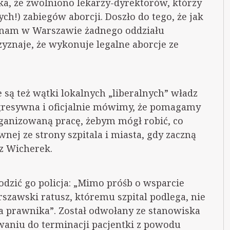
a, że zwolniono lekarzy-dyrektorów, którzy
h!) zabiegów aborcji. Doszło do tego, że jak
 znam w Warszawie żadnego oddziału
zyznaje, że wykonuje legalne aborcje ze
e są też wątki lokalnych „liberalnych” władz
ogresywna i oficjalnie mówimy, że pomagamy
rganizowaną pracę, żebym mógł robić, co
ej ze strony szpitala i miasta, gdy zaczną
sz Wicherek.
hodzić go policja: „Mimo próśb o wsparcie
rszawski ratusz, któremu szpital podlega, nie
a prawnika”. Został odwołany ze stanowiska
owaniu do terminacji pacjentki z powodu