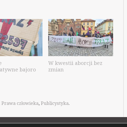
e
W kwestii aborcji bez
atywne bajoro
zmian
,
Prawa człowieka
,
Publicystyka
.