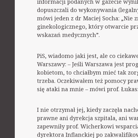
informacji podanych w gazecie wynik
dopuszczali do wykonywania (legalnyc
mówi jeden z dr Maciej Socha: „Nie
ginekologicznego, który otwarcie pr
wskazań medycznych”.
PiS, wiadomo jaki jest, ale co ciekaw
Warszawy: – Jeśli Warszawa jest pr
kobietom, to chciałbym mieć tak zo
trzeba. Oczekiwałem też pomocy prawn
się ataki na mnie – mówi prof. Łuka
I nie otrzymał jej, kiedy zaczęła nac
prawne ani dyrekcja szpitala, ani wa
zapewniły prof. Wicherkowi wsparci
dyrektora Inflanckiej po zakwalifik