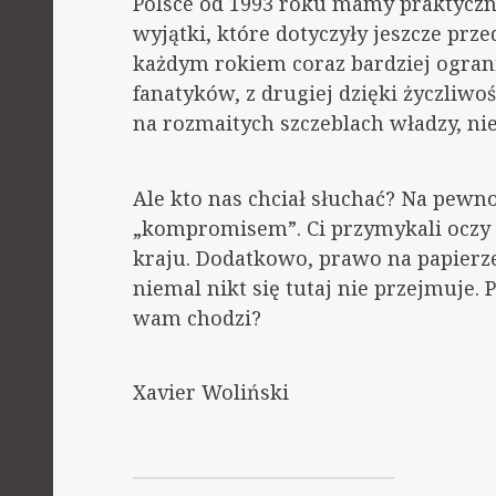
Polsce od 1993 roku mamy praktyczni
wyjątki, które dotyczyły jeszcze prze
każdym rokiem coraz bardziej ogranic
fanatyków, z drugiej dzięki życzliw
na rozmaitych szczeblach władzy, nie 
Ale kto nas chciał słuchać? Na pewno
„kompromisem”. Ci przymykali oczy 
kraju. Dodatkowo, prawo na papierze n
niemal nikt się tutaj nie przejmuje. 
wam chodzi?
Xavier Woliński