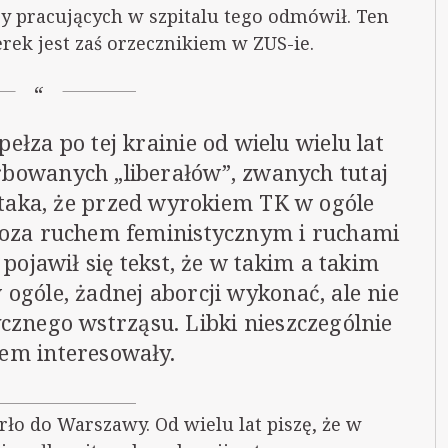
rzy pracujących w szpitalu tego odmówił. Ten
erek jest zaś orzecznikiem w ZUS-ie.
zpełza po tej krainie od wielu wielu lat
rbowanych „liberałów”, zwanych tutaj
t taka, że przed wyrokiem TK w ogóle
 poza ruchem feministycznym i ruchami
ojawił się tekst, że w takim a takim
ogóle, żadnej aborcji wykonać, ale nie
cznego wstrząsu. Libki nieszczególnie
tem interesowały.
arło do Warszawy. Od wielu lat piszę, że w