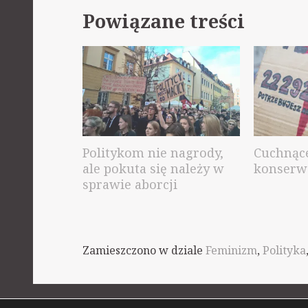
Powiązane treści
Politykom nie nagrody,
Cuchnąc
ale pokuta się należy w
konserw
sprawie aborcji
Zamieszczono w dziale
Feminizm
,
Polityka