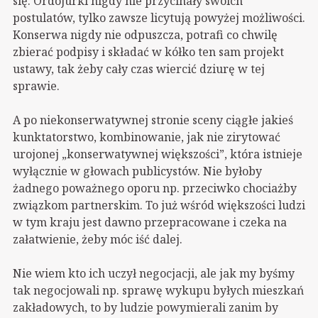
się. Ordojurki nigdy nie przycinały swoich
postulatów, tylko zawsze licytują powyżej możliwości.
Konserwa nigdy nie odpuszcza, potrafi co chwilę
zbierać podpisy i składać w kółko ten sam projekt
ustawy, tak żeby cały czas wiercić dziurę w tej
sprawie.
A po niekonserwatywnej stronie sceny ciągłe jakieś
kunktatorstwo, kombinowanie, jak nie zirytować
urojonej „konserwatywnej większości”, która istnieje
wyłącznie w głowach publicystów. Nie byłoby
żadnego poważnego oporu np. przeciwko chociażby
związkom partnerskim. To już wśród większości ludzi
w tym kraju jest dawno przepracowane i czeka na
załatwienie, żeby móc iść dalej.
Nie wiem kto ich uczył negocjacji, ale jak my byśmy
tak negocjowali np. sprawę wykupu byłych mieszkań
zakładowych, to by ludzie powymierali zanim by