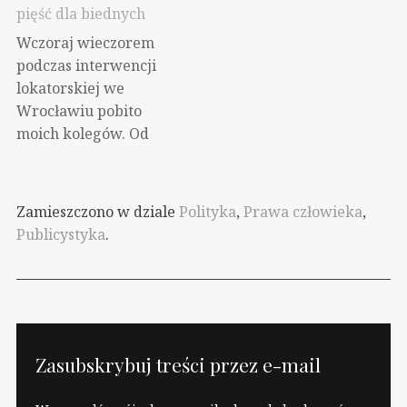
budżetówce? -
pięść dla biednych
Rozmawiamy ze
Wczoraj wieczorem
związkami
podczas interwencji
zawodowymi. - Ale czy
lokatorskiej we
coś poza
Wrocławiu pobito
publicystycznym
moich kolegów. Od
gadaniem, czy wy coś
razu uprzedzę, że nic
w stanie jesteście z
poważnego się nie
tym zapisem zrobić? -
stało, choć była
To nie jest tylko
Zamieszczono w dziale
Polityka
,
Prawa człowieka
,
konieczna wizyta w
publicystyczne
Publicystyka
.
szpitalu. Walczyli
gadanie, bo związki
dzielnie, niestety
to…
gangsterka była lepiej
przygotowana.
Sprawa nie jest jeszcze
zakończona, więc nie
Zasubskrybuj treści przez e-mail
chcę wdawać się w
szczegóły. W każdym