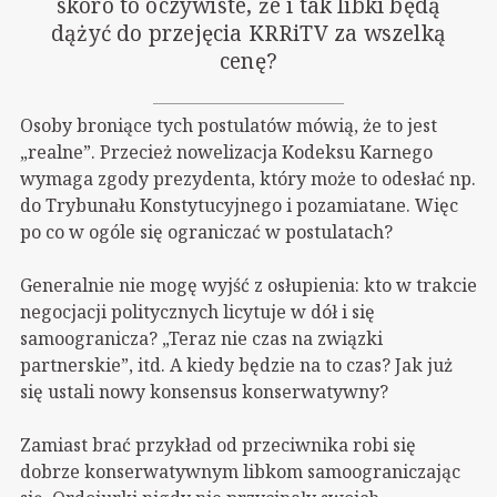
skoro to oczywiste, że i tak libki będą
dążyć do przejęcia KRRiTV za wszelką
cenę?
Osoby broniące tych postulatów mówią, że to jest
„realne”. Przecież nowelizacja Kodeksu Karnego
wymaga zgody prezydenta, który może to odesłać np.
do Trybunału Konstytucyjnego i pozamiatane. Więc
po co w ogóle się ograniczać w postulatach?
Generalnie nie mogę wyjść z osłupienia: kto w trakcie
negocjacji politycznych licytuje w dół i się
samoogranicza? „Teraz nie czas na związki
partnerskie”, itd. A kiedy będzie na to czas? Jak już
się ustali nowy konsensus konserwatywny?
Zamiast brać przykład od przeciwnika robi się
dobrze konserwatywnym libkom samoograniczając