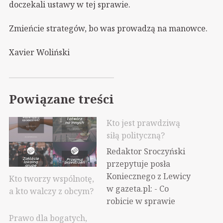
doczekali ustawy w tej sprawie.
Zmieńcie strategów, bo was prowadzą na manowce.
Xavier Woliński
Powiązane treści
Kto jest prawdziwą
siłą polityczną?
Redaktor Sroczyński
przepytuje posła
Koniecznego z Lewicy
Kto tworzy wspólnotę,
w gazeta.pl: - Co
a kto walczy z obcym?
robicie w sprawie
zapowiadanych cięć w
Prawo dla bogatych,