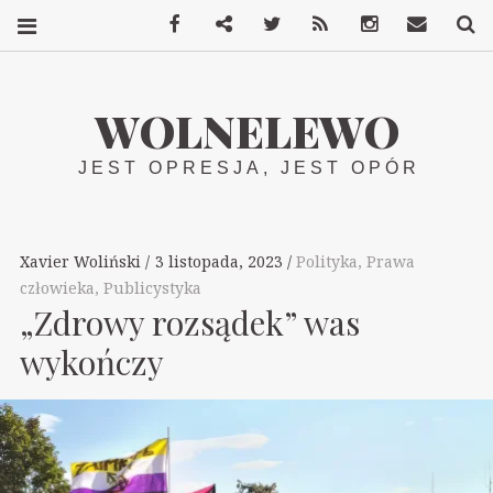
Facebook
Mastodon
Twitter
RSS
Instagram
Kontakt
S
WOLNELEWO
JEST OPRESJA, JEST OPÓR
Xavier Woliński
3 listopada, 2023
Polityka
,
Prawa
człowieka
,
Publicystyka
„Zdrowy rozsądek” was
wykończy