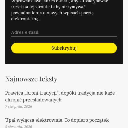
Wprowadź swój adres e-mail, aby subskrybować
razie Akcja
treści na tej stronie i aby otrzymywać
powiadomienia o nowych wpisach pocztą
Lokatorska
elektroniczną.
otrzymała…
Subskrybuj
Najnowsze teksty
Prawica „broni tradycji”, dopóki tradycja nie każe
chronić prześladowanych
7 sierpnia, 2026
Upał wyłącza elektrownie. To dopiero początek
5 sierpnia, 2026