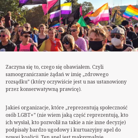
Zaczyna się to, czego się obawiałem. Czyli
samoograniczanie żądań w imię „zdrowego
rozsądku” (który oczywiście jest u nas ustanowiony
przez konserwatywną prawicę).
Jakieś organizacje, które „reprezentują społeczność
osób LGBT+” (nie wiem jaką część reprezentują, kto
ich wysłał, kto pozwolił na takie a nie inne decyzje)
podpisały bardzo ugodowy i kurtuazyjny apel do
nowej koalicji. Ten apel jest maksymalnie