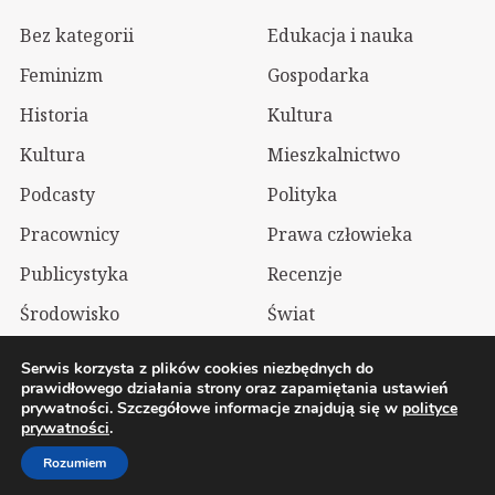
Bez kategorii
Edukacja i nauka
Feminizm
Gospodarka
Historia
Kultura
Kultura
Mieszkalnictwo
Podcasty
Polityka
Pracownicy
Prawa człowieka
Publicystyka
Recenzje
Środowisko
Świat
Technologia
Wizualia
Serwis korzysta z plików cookies niezbędnych do
prawidłowego działania strony oraz zapamiętania ustawień
prywatności. Szczegółowe informacje znajdują się w
polityce
2026 Wolnelewo. Xavier Woliński |
Mastodon
prywatności
.
Polityka prywatności
Rozumiem