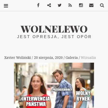
Facebook
Mastodon
Twitter
RSS
Instagram
Kontakt
S
WOLNELEWO
JEST OPRESJA, JEST OPÓR
Xavier Woliński
20 sierpnia, 2020
Galeria
Wizualia