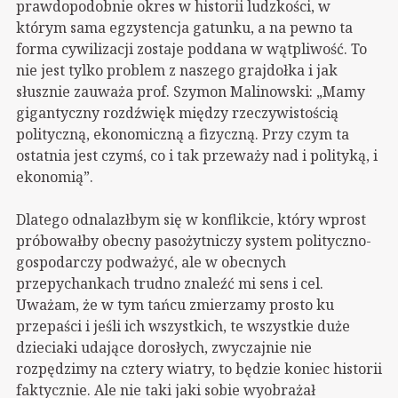
prawdopodobnie okres w historii ludzkości, w
którym sama egzystencja gatunku, a na pewno ta
forma cywilizacji zostaje poddana w wątpliwość. To
nie jest tylko problem z naszego grajdołka i jak
słusznie zauważa prof. Szymon Malinowski: „Mamy
gigantyczny rozdźwięk między rzeczywistością
polityczną, ekonomiczną a fizyczną. Przy czym ta
ostatnia jest czymś, co i tak przeważy nad i polityką, i
ekonomią”.
Dlatego odnalazłbym się w konflikcie, który wprost
próbowałby obecny pasożytniczy system polityczno-
gospodarczy podważyć, ale w obecnych
przepychankach trudno znaleźć mi sens i cel.
Uważam, że w tym tańcu zmierzamy prosto ku
przepaści i jeśli ich wszystkich, te wszystkie duże
dzieciaki udające dorosłych, zwyczajnie nie
rozpędzimy na cztery wiatry, to będzie koniec historii
faktycznie. Ale nie taki jaki sobie wyobrażał