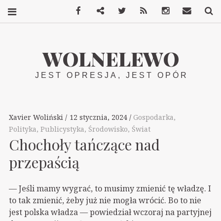
Facebook
Mastodon
Twitter
RSS
Instagram
Kontakt
S
WOLNELEWO
JEST OPRESJA, JEST OPÓR
Xavier Woliński
12 stycznia, 2024
Gospodarka
,
Polityka
,
Publicystyka
,
Środowisko
,
Świat
Chochoły tańczące nad
przepaścią
— Jeśli mamy wygrać, to musimy zmienić tę władzę. I
to tak zmienić, żeby już nie mogła wrócić. Bo to nie
jest polska władza — powiedział wczoraj na partyjnej