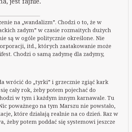
, jest fajnie.
enie na „wandalizm”. Chodzi o to, że w
wackich zadym” w czasie rozmaitych dużych
e są w ogóle politycznie określone. Nie
rporacji, itd., których zaatakowanie może
ifest. Chodzi o samą zadymę dla zadymy,
da wrócić do „tyrki” i grzecznie zgiąć kark
się cały rok, żeby potem pojechać do
chodzi w tym i każdym innym karnawale. Tu
 Nic poważnego na tym Marszu nie powstało,
acje, które działają realnie na co dzień. Raz w
a, żeby potem poddać się systemowi jeszcze