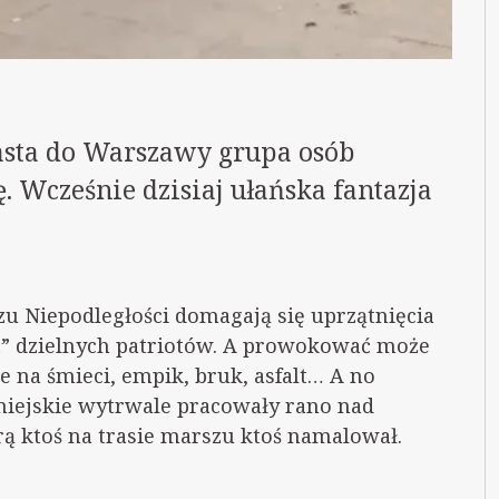
asta do Warszawy grupa osób
. Wcześnie dzisiaj ułańska fantazja
u Niepodległości domagają się uprzątnięcia
” dzielnych patriotów. A prowokować może
e na śmieci, empik, bruk, asfalt… A no
miejskie wytrwale pracowały rano nad
órą ktoś na trasie marszu ktoś namalował.