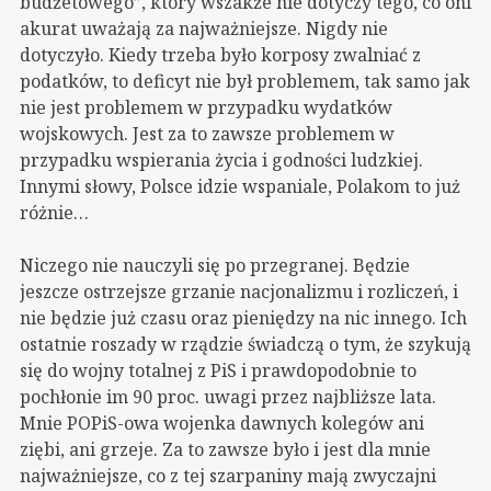
budżetowego”, który wszakże nie dotyczy tego, co oni
akurat uważają za najważniejsze. Nigdy nie
dotyczyło. Kiedy trzeba było korposy zwalniać z
podatków, to deficyt nie był problemem, tak samo jak
nie jest problemem w przypadku wydatków
wojskowych. Jest za to zawsze problemem w
przypadku wspierania życia i godności ludzkiej.
Innymi słowy, Polsce idzie wspaniale, Polakom to już
różnie…
Niczego nie nauczyli się po przegranej. Będzie
jeszcze ostrzejsze grzanie nacjonalizmu i rozliczeń, i
nie będzie już czasu oraz pieniędzy na nic innego. Ich
ostatnie roszady w rządzie świadczą o tym, że szykują
się do wojny totalnej z PiS i prawdopodobnie to
pochłonie im 90 proc. uwagi przez najbliższe lata.
Mnie POPiS-owa wojenka dawnych kolegów ani
ziębi, ani grzeje. Za to zawsze było i jest dla mnie
najważniejsze, co z tej szarpaniny mają zwyczajni