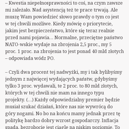
– Kwestia niepełnosprawności to coś, na czym zawsze
mi zależało. Nad asystencją też te prace trwają. Ale
muszę Wam powiedzieć słowo prawdy o tym co jest
w tej chwili możliwe. Kiedy mówię o priorytecie,
jakim jest bezpieczeństwo, które się teraz realnie
przed nami pojawia… Normalne, przeciętne państwo
NATO-wskie wydaje na zbrojenia 2,5 proc., my 5
proc. 1 proc. na zbrojenia to jest ponad 40 mld złotych
– odpowiada wódz PO.
– Czyli dwa procent tej nadwyżki, my i tak bylibyśmy
jednym z najwięcej wydających państw, gdybyśmy
tylko 3 proc. wydawali, te 2 proc. to 80 mld złotych,
których w tej chwili nie mam na innego typu
projekty. (…) Każdy odpowiedzialny premier będzie
musiał szukać działań, które nas nie wywrócą do
góry nogami. No bo na końcu mamy jednak przez tę
politykę bardzo dobry wzrost gospodarczy. Inflacja
spada, bezrobocie jest ciągle na niskim poziomie. To