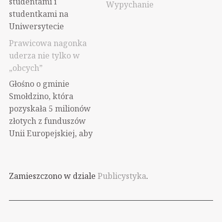
studentami i
Wypychanie
studentkami na
Uniwersytecie
Wrocławskim. Z
Prawicowa nagonka
kolegą z Akcji
uderza nie tylko w
Lokatorskiej
„obcych”
przedstawialiśmy
Głośno o gminie
sytuację na rynku
Smołdzino, która
mieszkaniowym i
pozyskała 5 milionów
naszą "walkę o
złotych z funduszów
mieszkania".
Unii Europejskiej, aby
Staraliśmy się, żeby to
wybudować sześć
nie był suchy wykład,
mieszkań
tylko dynamiczna
wspomagających dla
rozmowa, więc sporo
Zamieszczono w dziale
Publicystyka
.
osób
dowiedzieliśmy się o
niepełnosprawnych
tej grupie
czy osób starszych
kilkudziesięciu
potrzebujących