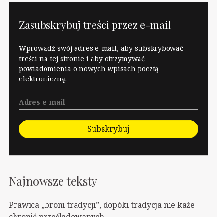
pierwszorocznych
pomocy. Miały tam
studentów i studentek.
zamieszkać cztery
Zasubskrybuj treści przez e-mail
Przede…
kobiety i dwóch
mężczyzn. Ale nie
Wprowadź swój adres e-mail, aby subskrybować
zamieszkają, ponieważ
treści na tej stronie i aby otrzymywać
powiadomienia o nowych wpisach pocztą
prawica rozpętała
elektroniczną.
histerię
antyuchodźczą. Na
jakiej podstawie? Ano
na podstawie ustawy
Subskrybuj
o…
Najnowsze teksty
Prawica „broni tradycji”, dopóki tradycja nie każe
chronić prześladowanych