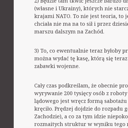
2) Będzie tam tkwić jeszcze bardzo dł
(własne i Ukrainy), których nie starc
krajami NATO. To nie jest teoria, to
chciała nie ma na to sił i przez dzi
marszu dalszym na Zachód.
3) To, co ewentualnie teraz byłoby p
można wydać tę kasę, którą się tera
zabawki wojenne.
Cały czas podkreślam, że obecnie pr
wyrywanie 200 tysięcy osób z roboty 
lądowego jest wręcz formą sabotażu 
kręciło. Prędzej dojdzie do rozpadu 
Zachodzie), a co za tym idzie niepo
rozmaitych struktur w wyniku tego 