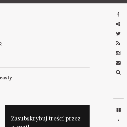
Facebook
Mastodon
Twitter
RSS
R
Instagram
Kontakt
Szukaj
casty
Zasubskrybuj treści przez
e-mail