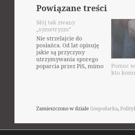
Powiązane treści
Mój tak zwany
„symetryzm”
Nie strzelajcie do
posłańca. Od lat opisuję
jakie są przyczyny
utrzymywania sporego
Pomoc wz
poparcia przez PiS, mimo
kto kom
afer, mimo rozmaitych
wtop, skandali i ataku na
rozmaite nasze prawa. I
od lat w takim momencie
odzywają się rozmaici
"silni razem" i tym
Zamieszczono w dziale
Gospodarka
,
Polity
podobni, wypisując
bzdury, jak to moje
opisywanie