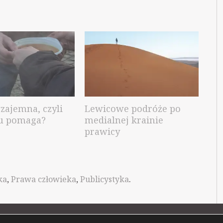
ajemna, czyli
Lewicowe podróże po
u pomaga?
medialnej krainie
prawicy
ka
,
Prawa człowieka
,
Publicystyka
.