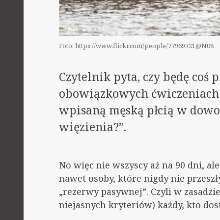
Foto: https://www.flickr.com/people/77969721@N08
Czytelnik pyta, czy będę coś 
obowiązkowych ćwiczeniach 
wpisaną męską płcią w dowod
więzienia?”.
No więc nie wszyscy aż na 90 dni, al
nawet osoby, które nigdy nie przeszły 
„rezerwy pasywnej”. Czyli w zasadzie
niejasnych kryteriów) każdy, kto dos