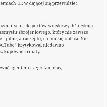
emiach UE w dającej się przewidzieć
rozmaitych „ekspertów wojskowych” i łykają
rzemysłu zbrojeniowego, który nie zawsze
i pilne, a raczej to, co mu się opłaca. Nie
YouTube” krytykował niedawno
eż kupować armaty.
ywać agentem czego tam chcą.