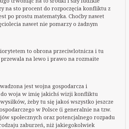
ugo trwoniąc na to środki i siły ludzkie
zy na sto procent do rozpoczęcia konfliktu z
 jest po prostu matematyka. Choćby nawet
esięciolecia nawet nie pomarzy o żadnym
riorytetem to obrona przeciwlotnicza i tu
z przewala na lewo i prawo na rozmaite
owadzona jest wojna gospodarcza i
do woja w imię jakichś wizji konfliktu
wysiłków, żeby tu się jakoś wszystko jeszcze
gospodarczego w Polsce (i generalnie na tzw.
kojów społecznych oraz potencjalnego rozpadu
rodzaju zaburzeń, niż jakiegokolwiek