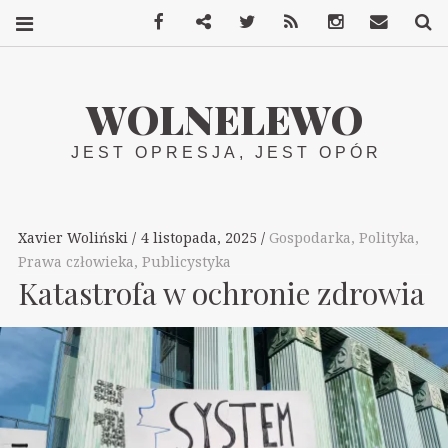
Facebook
Mastodon
Twitter
RSS
Instagram
Kontakt
S
WOLNELEWO
JEST OPRESJA, JEST OPÓR
Xavier Woliński
4 listopada, 2025
Gospodarka
,
Polityka
,
Prawa człowieka
,
Publicystyka
Katastrofa w ochronie zdrowia