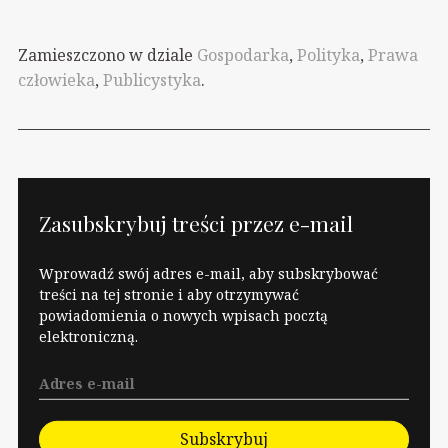
przybiega Przemysław
Czarnek, który ogłosił:
Zamieszczono w dziale
Gospodarka
,
Polityka
,
Prawa
- Generalnie ja będę
człowieka
,
Publicystyka
.
optował za wszystkimi
ulgami dla
przedsiębiorców w
sprawach składki
zdrowotnej, zwłaszcza
w tych ciężkich
Zasubskrybuj treści przez e-mail
czasach, które nastają
w tym momencie w
Wprowadź swój adres e-mail, aby subskrybować
Polsce i to jest nasz…
treści na tej stronie i aby otrzymywać
powiadomienia o nowych wpisach pocztą
elektroniczną.
Subskrybuj