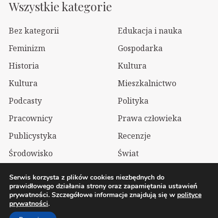
Wszystkie kategorie
Bez kategorii
Edukacja i nauka
Feminizm
Gospodarka
Historia
Kultura
Kultura
Mieszkalnictwo
Podcasty
Polityka
Pracownicy
Prawa człowieka
Publicystyka
Recenzje
Środowisko
Świat
Technologia
Wizualia
Serwis korzysta z plików cookies niezbędnych do
prawidłowego działania strony oraz zapamiętania ustawień
prywatności. Szczegółowe informacje znajdują się w
polityce
2026 Wolnelewo. Xavier Woliński |
Mastodon
prywatności
.
Polityka prywatności