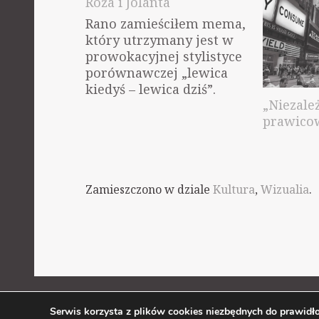
Róża i Jolanta
Rano zamieściłem mema,
który utrzymany jest w
prowokacyjnej stylistyce
porównawczej „lewica
kiedyś – lewica dziś”.
„Niezale
Pierwszy raz dokonuję
prawico
analizy mema, ale
reakcja na niego jest zbyt
ciekawa, żeby tego nie
zrobić. Tym razem
porównałem działalność
Zamieszczono w dziale
Kultura
,
Wizualia
.
Róży Luksemburg i
Jolanty Kwaśniewskiej.
Jedna przemawia na
wiecu robotniczym,
druga lansuje swoją
książkę „Lekcja…
2026 Wolnelewo. Xavier Woliński |
Mastodon
Serwis korzysta z plików cookies niezbędnych do prawidł