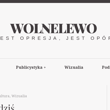
WOLNELEWO
JEST OPRESJA, JEST OPÓ
Publicystyka
+
Wizualia
Pod
ltura
,
Wizualia
dziś