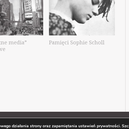
żne media”
Pamięci Sophie Scholl
we
owego działania strony oraz zapamiętania ustawień prywatności. Szc