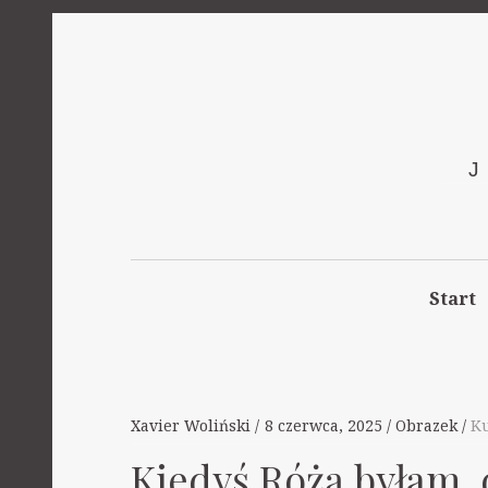
Start
Xavier Woliński
8 czerwca, 2025
Obrazek
Ku
Kiedyś Różą byłam, 