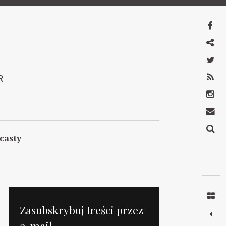
Facebook
Mastodon
Twitter
RSS
R
Instagram
Kontakt
Szukaj
casty
Zasubskrybuj treści przez
e-mail