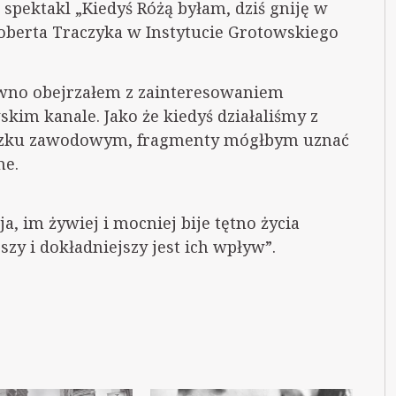
pektakl „Kiedyś Różą byłam, dziś gniję w
oberta Traczyka w Instytucie Grotowskiego
ewno obejrzałem z zainteresowaniem
im kanale. Jako że kiedyś działaliśmy z
iązku zawodowym, fragmenty mógłbym uznać
ne.
a, im żywiej i mocniej bije tętno życia
zy i dokładniejszy jest ich wpływ”.