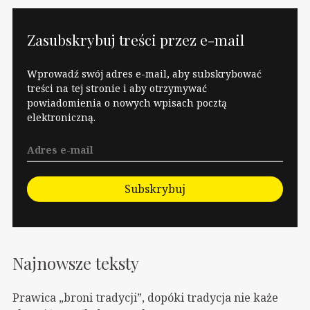
polityczną w tym
kraju. Rozmówca,
prawdopodobnie
Zasubskrybuj treści przez e-mail
celowo, miesza takie
pojęcia jak "podatki" i
Wprowadź swój adres e-mail, aby subskrybować
"zakup…
treści na tej stronie i aby otrzymywać
powiadomienia o nowych wpisach pocztą
elektroniczną.
Subskrybuj
Najnowsze teksty
Prawica „broni tradycji”, dopóki tradycja nie każe