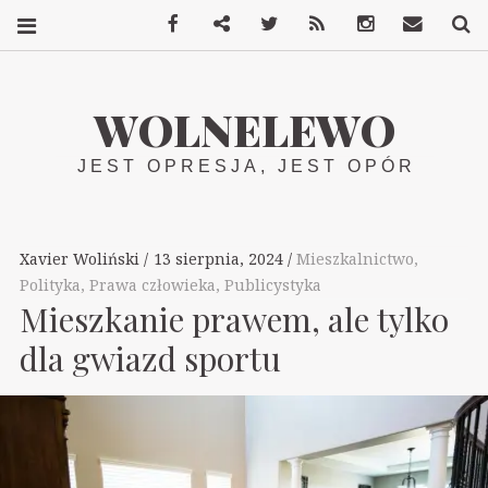
Facebook
Mastodon
Twitter
RSS
Instagram
Kontakt
S
WOLNELEWO
JEST OPRESJA, JEST OPÓR
Xavier Woliński
13 sierpnia, 2024
Mieszkalnictwo
,
Polityka
,
Prawa człowieka
,
Publicystyka
Mieszkanie prawem, ale tylko
dla gwiazd sportu