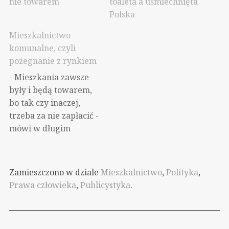
nie towarem
toaleta a uśmiechnięta
Polska
Mieszkalnictwo
komunalne, czyli
pożegnanie z rynkiem
- Mieszkania zawsze
były i będą towarem,
bo tak czy inaczej,
trzeba za nie zapłacić -
mówi w długim
wywiadzie dla
Wyborczej.biz
przedstawiciel firmy
Zamieszczono w dziale
Mieszkalnictwo
,
Polityka
,
doradczej z rynku
Prawa człowieka
,
Publicystyka
.
nieruchomości. W ten
sposób od lat tworzy
się wyobraźnię