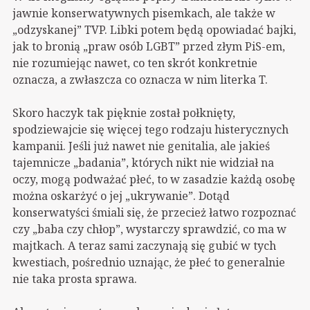
jawnie konserwatywnych pisemkach, ale także w
„odzyskanej” TVP. Libki potem będą opowiadać bajki,
jak to bronią „praw osób LGBT” przed złym PiS-em,
nie rozumiejąc nawet, co ten skrót konkretnie
oznacza, a zwłaszcza co oznacza w nim literka T.
Skoro haczyk tak pięknie został połknięty,
spodziewajcie się więcej tego rodzaju histerycznych
kampanii. Jeśli już nawet nie genitalia, ale jakieś
tajemnicze „badania”, których nikt nie widział na
oczy, mogą podważać płeć, to w zasadzie każdą osobę
można oskarżyć o jej „ukrywanie”. Dotąd
konserwatyści śmiali się, że przecież łatwo rozpoznać
czy „baba czy chłop”, wystarczy sprawdzić, co ma w
majtkach. A teraz sami zaczynają się gubić w tych
kwestiach, pośrednio uznając, że płeć to generalnie
nie taka prosta sprawa.