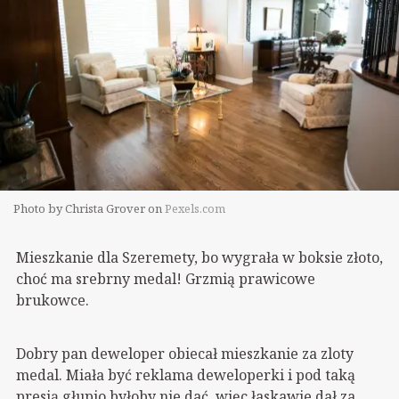
Photo by Christa Grover on
Pexels.com
Mieszkanie dla Szeremety, bo wygrała w boksie złoto,
choć ma srebrny medal! Grzmią prawicowe
brukowce.
Dobry pan deweloper obiecał mieszkanie za zloty
medal. Miała być reklama deweloperki i pod taką
presją głupio byłoby nie dać, więc łaskawie dał za