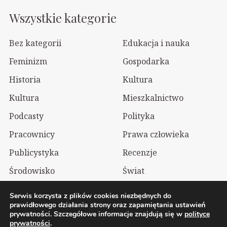
Wszystkie kategorie
Bez kategorii
Edukacja i nauka
Feminizm
Gospodarka
Historia
Kultura
Kultura
Mieszkalnictwo
Podcasty
Polityka
Pracownicy
Prawa człowieka
Publicystyka
Recenzje
Środowisko
Świat
Technologia
Wizualia
Serwis korzysta z plików cookies niezbędnych do
prawidłowego działania strony oraz zapamiętania ustawień
prywatności. Szczegółowe informacje znajdują się w
polityce
2026 Wolnelewo. Xavier Woliński |
Mastodon
prywatności
.