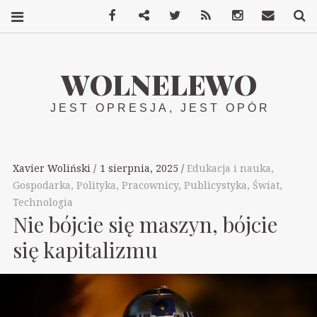
Facebook
Mastodon
Twitter
RSS
Instagram
Kontakt
S
WOLNELEWO
JEST OPRESJA, JEST OPÓR
Xavier Woliński
1 sierpnia, 2025
Edukacja i nauka
,
Gospodarka
,
Polityka
,
Pracownicy
,
Publicystyka
,
Świat
,
Technologia
Nie bójcie się maszyn, bójcie
się kapitalizmu