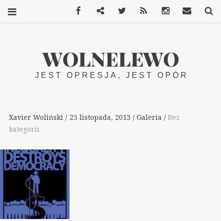
Facebook
Mastodon
Twitter
RSS
Instagram
Kontakt
S
WOLNELEWO
JEST OPRESJA, JEST OPÓR
Xavier Woliński
25 listopada, 2013
Galeria
Bez
kategorii