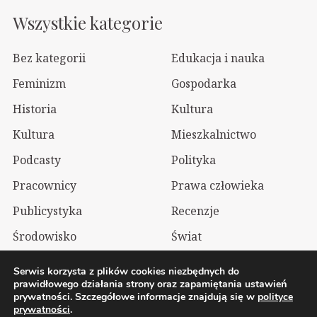
Wszystkie kategorie
Bez kategorii
Edukacja i nauka
Feminizm
Gospodarka
Historia
Kultura
Kultura
Mieszkalnictwo
Podcasty
Polityka
Pracownicy
Prawa człowieka
Publicystyka
Recenzje
Środowisko
Świat
Technologia
Wizualia
Serwis korzysta z plików cookies niezbędnych do
prawidłowego działania strony oraz zapamiętania ustawień
prywatności. Szczegółowe informacje znajdują się w
polityce
2026 Wolnelewo. Xavier Woliński |
Mastodon
prywatności
.