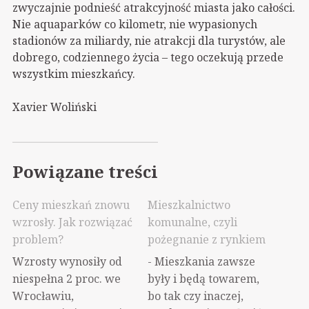
zwyczajnie podnieść atrakcyjność miasta jako całości.
Nie aquaparków co kilometr, nie wypasionych
stadionów za miliardy, nie atrakcji dla turystów, ale
dobrego, codziennego życia – tego oczekują przede
wszystkim mieszkańcy.
Xavier Woliński
Powiązane treści
Ceny mieszkań znowu
Mieszkalnictwo
wzrosły. Jak rozwiązać
komunalne, czyli
problem?
pożegnanie z rynkiem
Wzrosty wynosiły od
- Mieszkania zawsze
niespełna 2 proc. we
były i będą towarem,
Wrocławiu,
bo tak czy inaczej,