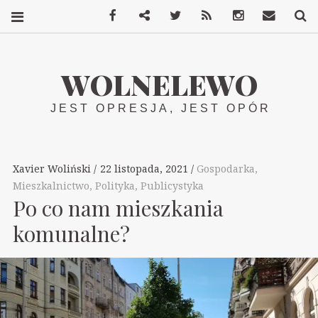
Facebook
Mastodon
Twitter
RSS
Instagram
Kontakt
S
WOLNELEWO
JEST OPRESJA, JEST OPÓR
Xavier Woliński
22 listopada, 2021
Gospodarka
,
Mieszkalnictwo
,
Polityka
,
Publicystyka
Po co nam mieszkania
komunalne?