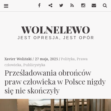
Facebook
Mastodon
Twitter
RSS
Instagram
Kontakt
S
WOLNELEWO
JEST OPRESJA, JEST OPÓR
Xavier Woliński
27 maja, 2025
Polityka
,
Prawa
człowieka
,
Publicystyka
Prześladowania obrońców
praw człowieka w Polsce nigdy
się nie skończyły