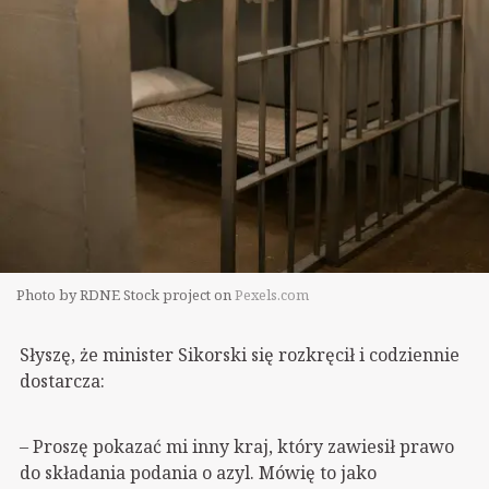
Photo by RDNE Stock project on
Pexels.com
Słyszę, że minister Sikorski się rozkręcił i codziennie
dostarcza:
– Proszę pokazać mi inny kraj, który zawiesił prawo
do składania podania o azyl. Mówię to jako