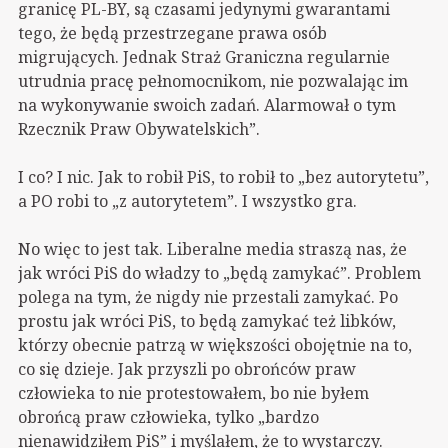
granicę PL-BY, są czasami jedynymi gwarantami
tego, że będą przestrzegane prawa osób
migrujących. Jednak Straż Graniczna regularnie
utrudnia pracę pełnomocnikom, nie pozwalając im
na wykonywanie swoich zadań. Alarmował o tym
Rzecznik Praw Obywatelskich”.
I co? I nic. Jak to robił PiS, to robił to „bez autorytetu”,
a PO robi to „z autorytetem”. I wszystko gra.
No więc to jest tak. Liberalne media straszą nas, że
jak wróci PiS do władzy to „będą zamykać”. Problem
polega na tym, że nigdy nie przestali zamykać. Po
prostu jak wróci PiS, to będą zamykać też libków,
którzy obecnie patrzą w większości obojętnie na to,
co się dzieje. Jak przyszli po obrońców praw
człowieka to nie protestowałem, bo nie byłem
obrońcą praw człowieka, tylko „bardzo
nienawidziłem PiS” i myślałem, że to wystarczy.