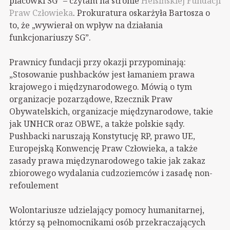
placówki SG” – czytam na stronie
Helsińskiej Fundacji
Praw Człowieka
. Prokuratura oskarżyła Bartosza o
to, że „wywierał on wpływ na działania
funkcjonariuszy SG”.
Prawnicy fundacji przy okazji przypominają:
„Stosowanie pushbacków jest łamaniem prawa
krajowego i międzynarodowego. Mówią o tym
organizacje pozarządowe, Rzecznik Praw
Obywatelskich, organizacje międzynarodowe, takie
jak UNHCR oraz OBWE, a także polskie sądy.
Pushbacki naruszają Konstytucję RP, prawo UE,
Europejską Konwencję Praw Człowieka, a także
zasady prawa międzynarodowego takie jak zakaz
zbiorowego wydalania cudzoziemców i zasadę non-
refoulement
Wolontariusze udzielający pomocy humanitarnej,
którzy są pełnomocnikami osób przekraczających