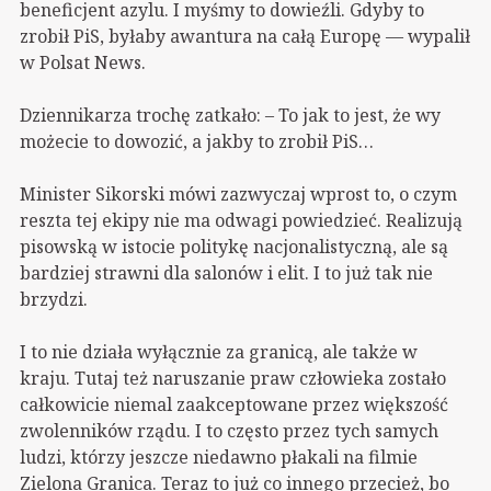
beneficjent azylu. I myśmy to dowieźli. Gdyby to
zrobił PiS, byłaby awantura na całą Europę — wypalił
w Polsat News.
Dziennikarza trochę zatkało: – To jak to jest, że wy
możecie to dowozić, a jakby to zrobił PiS…
Minister Sikorski mówi zazwyczaj wprost to, o czym
reszta tej ekipy nie ma odwagi powiedzieć. Realizują
pisowską w istocie politykę nacjonalistyczną, ale są
bardziej strawni dla salonów i elit. I to już tak nie
brzydzi.
I to nie działa wyłącznie za granicą, ale także w
kraju. Tutaj też naruszanie praw człowieka zostało
całkowicie niemal zaakceptowane przez większość
zwolenników rządu. I to często przez tych samych
ludzi, którzy jeszcze niedawno płakali na filmie
Zielona Granica. Teraz to już co innego przecież, bo