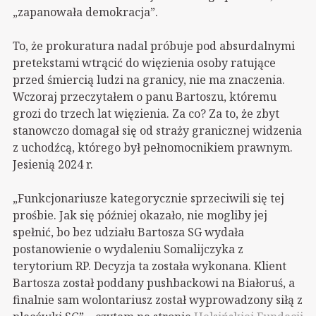
„zapanowała demokracja”.
To, że prokuratura nadal próbuje pod absurdalnymi
pretekstami wtrącić do więzienia osoby ratujące
przed śmiercią ludzi na granicy, nie ma znaczenia.
Wczoraj przeczytałem o panu Bartoszu, któremu
grozi do trzech lat więzienia. Za co? Za to, że zbyt
stanowczo domagał się od straży granicznej widzenia
z uchodźcą, którego był pełnomocnikiem prawnym.
Jesienią 2024 r.
„Funkcjonariusze kategorycznie sprzeciwili się tej
prośbie. Jak się później okazało, nie mogliby jej
spełnić, bo bez udziału Bartosza SG wydała
postanowienie o wydaleniu Somalijczyka z
terytorium RP. Decyzja ta została wykonana. Klient
Bartosza został poddany pushbackowi na Białoruś, a
finalnie sam wolontariusz został wyprowadzony siłą z