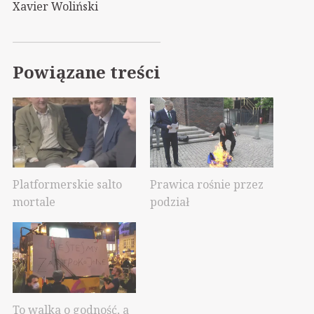
Xavier Woliński
Powiązane treści
Platformerskie salto
Prawica rośnie przez
mortale
podział
To walka o godność, a