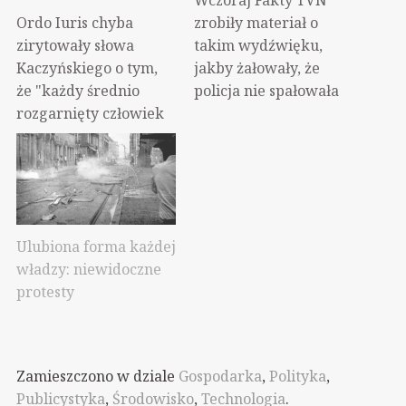
Wczoraj Fakty TVN
Ordo Iuris chyba
zrobiły materiał o
zirytowały słowa
takim wydźwięku,
Kaczyńskiego o tym,
jakby żałowały, że
że "każdy średnio
policja nie spałowała
rozgarnięty człowiek
"tak jak kobiety"
zrozumie i może sobie
kibiców w Warszawie,
taką aborcję za
którzy przyszli pod
granicą załatwić,
stadion. Kibice akurat
taniej lub drożej".
wyjątkowo spokojnie
Kaczyński
się zachowywali, jak
Ulubiona forma każdej
zasugerował taki deal
na ich możliwości
władzy: niewidoczne
"dajcie nam spokojnie
ekspresji. Otóż to jest
protesty
konsumować owoce
postawienie sprawy
władzy, a my
na głowie. Policja
przymkniemy oko na
nikogo nie powinna
te wasze aborcje
pałować za to, że…
Zamieszczono w dziale
Gospodarka
,
Polityka
,
nielegalne". Typowa
Publicystyka
,
Środowisko
,
Technologia
.