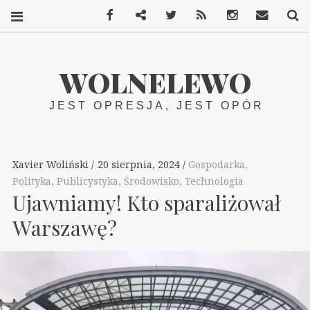
Facebook
Mastodon
Twitter
RSS
Instagram
Kontakt
S
WOLNELEWO
JEST OPRESJA, JEST OPÓR
Xavier Woliński
20 sierpnia, 2024
Gospodarka
,
Polityka
,
Publicystyka
,
Środowisko
,
Technologia
Ujawniamy! Kto sparaliżował
Warszawę?