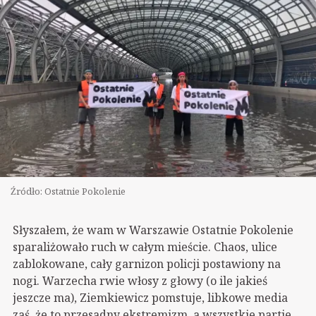
Źródło: Ostatnie Pokolenie
Słyszałem, że wam w Warszawie Ostatnie Pokolenie
sparaliżowało ruch w całym mieście. Chaos, ulice
zablokowane, cały garnizon policji postawiony na
nogi. Warzecha rwie włosy z głowy (o ile jakieś
jeszcze ma), Ziemkiewicz pomstuje, libkowe media
zaś, że to przesadny ekstremizm, a wszystkie partie,