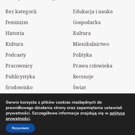
Bez kategorii
Edukacja i nauka
Feminizm
Gospodarka
Historia
Kultura
Kultura
Mieszkalnictwo
Podcasty
Polityka
Pracownicy
Prawa człowieka
Publicystyka
Recenzje
Środowisko
Świat
Technologia
Wizualia
Serwis korzysta z plików cookies niezbędnych do
prawidłowego działania strony oraz zapamiętania ustawień
prywatności. Szczegółowe informacje znajdują się w
polityce
2026 Wolnelewo. Xavier Woliński |
Mastodon
prywatności
.
Polityka prywatności
Rozumiem