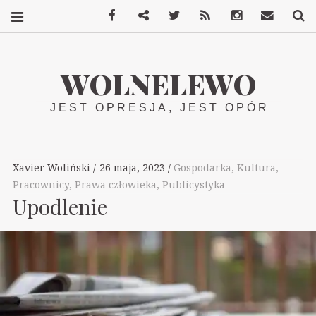
Facebook
Mastodon
Twitter
RSS
Instagram
Kontakt
S
WOLNELEWO
JEST OPRESJA, JEST OPÓR
Xavier Woliński
26 maja, 2023
Gospodarka
,
Kultura
,
Pracownicy
,
Prawa człowieka
,
Publicystyka
Upodlenie