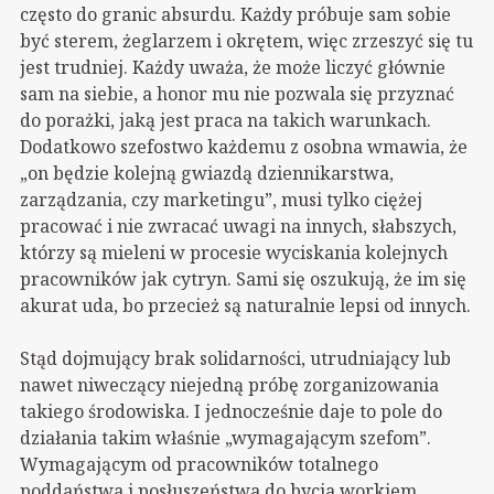
często do granic absurdu. Każdy próbuje sam sobie
być sterem, żeglarzem i okrętem, więc zrzeszyć się tu
jest trudniej. Każdy uważa, że może liczyć głównie
sam na siebie, a honor mu nie pozwala się przyznać
do porażki, jaką jest praca na takich warunkach.
Dodatkowo szefostwo każdemu z osobna wmawia, że
„on będzie kolejną gwiazdą dziennikarstwa,
zarządzania, czy marketingu”, musi tylko ciężej
pracować i nie zwracać uwagi na innych, słabszych,
którzy są mieleni w procesie wyciskania kolejnych
pracowników jak cytryn. Sami się oszukują, że im się
akurat uda, bo przecież są naturalnie lepsi od innych.
Stąd dojmujący brak solidarności, utrudniający lub
nawet niweczący niejedną próbę zorganizowania
takiego środowiska. I jednocześnie daje to pole do
działania takim właśnie „wymagającym szefom”.
Wymagającym od pracowników totalnego
poddaństwa i posłuszeństwa do bycia workiem