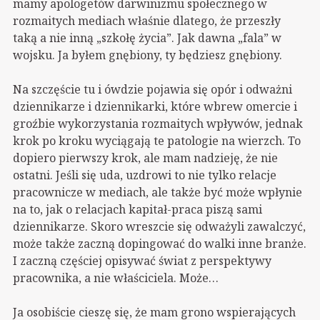
mamy apologetów darwinizmu społecznego w
rozmaitych mediach właśnie dlatego, że przeszły
taką a nie inną „szkołę życia”. Jak dawna „fala” w
wojsku. Ja byłem gnębiony, ty będziesz gnębiony.
Na szczęście tu i ówdzie pojawia się opór i odważni
dziennikarze i dziennikarki, które wbrew omercie i
groźbie wykorzystania rozmaitych wpływów, jednak
krok po kroku wyciągają te patologie na wierzch. To
dopiero pierwszy krok, ale mam nadzieję, że nie
ostatni. Jeśli się uda, uzdrowi to nie tylko relacje
pracownicze w mediach, ale także być może wpłynie
na to, jak o relacjach kapitał-praca piszą sami
dziennikarze. Skoro wreszcie się odważyli zawalczyć,
może także zaczną dopingować do walki inne branże.
I zaczną częściej opisywać świat z perspektywy
pracownika, a nie właściciela. Może…
Ja osobiście cieszę się, że mam grono wspierających