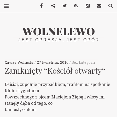
Facebook
Mastodon
Twitter
RSS
Instagram
Kontakt
S
WOLNELEWO
JEST OPRESJA, JEST OPÓR
Xavier Woliński
27 kwietnia, 2016
Bez kategorii
Zamknięty “Kościół otwarty“
Dzisiaj, zupełnie przypadkiem, trafiłem na spotkanie
Klubu Tygodnika
Powszechnego z ojcem Maciejem Ziębą i włosy mi
stanęły dęba od tego, co
tam usłyszałem.