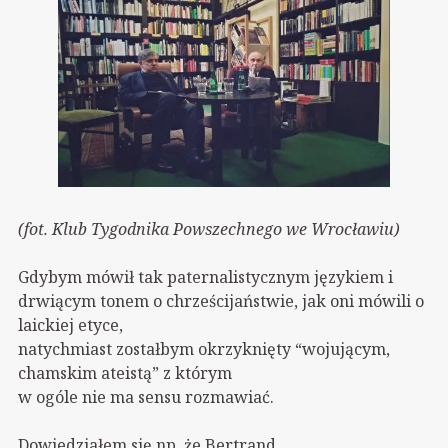
(fot. Klub Tygodnika Powszechnego we Wrocławiu)
Gdybym mówił tak paternalistycznym językiem i
drwiącym tonem o chrześcijaństwie, jak oni mówili o
laickiej etyce,
natychmiast zostałbym okrzyknięty “wojującym,
chamskim ateistą” z którym
w ogóle nie ma sensu rozmawiać.
Dowiedziałem się np. że Bertrand