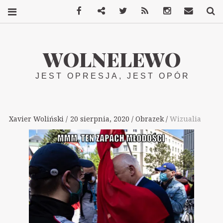
Facebook
Mastodon
Twitter
RSS
Instagram
Kontakt
S
WOLNELEWO
JEST OPRESJA, JEST OPÓR
Xavier Woliński
20 sierpnia, 2020
Obrazek
Wizualia