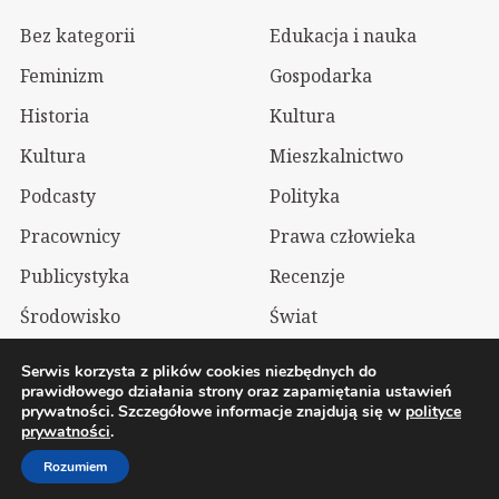
Bez kategorii
Edukacja i nauka
Feminizm
Gospodarka
Historia
Kultura
Kultura
Mieszkalnictwo
Podcasty
Polityka
Pracownicy
Prawa człowieka
Publicystyka
Recenzje
Środowisko
Świat
Technologia
Wizualia
Serwis korzysta z plików cookies niezbędnych do
prawidłowego działania strony oraz zapamiętania ustawień
prywatności. Szczegółowe informacje znajdują się w
polityce
2026 Wolnelewo. Xavier Woliński |
Mastodon
prywatności
.
Polityka prywatności
Rozumiem