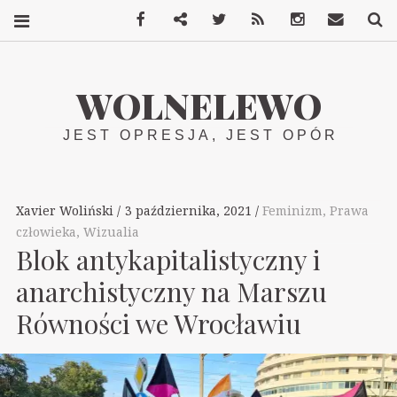
Facebook
Mastodon
Twitter
RSS
Instagram
Kontakt
S
WOLNELEWO
JEST OPRESJA, JEST OPÓR
Xavier Woliński
3 października, 2021
Feminizm
,
Prawa
człowieka
,
Wizualia
Blok antykapitalistyczny i
anarchistyczny na Marszu
Równości we Wrocławiu