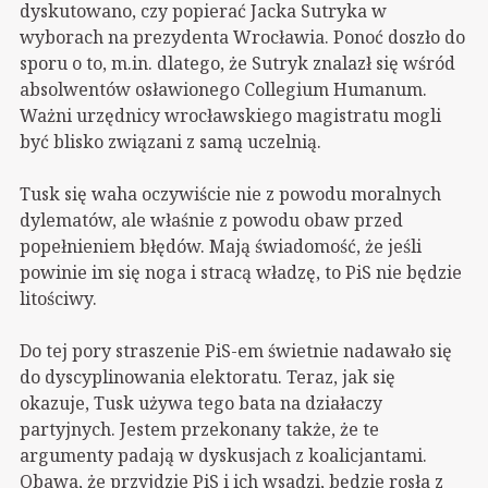
dyskutowano, czy popierać Jacka Sutryka w
wyborach na prezydenta Wrocławia. Ponoć doszło do
sporu o to, m.in. dlatego, że Sutryk znalazł się wśród
absolwentów osławionego Collegium Humanum.
Ważni urzędnicy wrocławskiego magistratu mogli
być blisko związani z samą uczelnią.
Tusk się waha oczywiście nie z powodu moralnych
dylematów, ale właśnie z powodu obaw przed
popełnieniem błędów. Mają świadomość, że jeśli
powinie im się noga i stracą władzę, to PiS nie będzie
litościwy.
Do tej pory straszenie PiS-em świetnie nadawało się
do dyscyplinowania elektoratu. Teraz, jak się
okazuje, Tusk używa tego bata na działaczy
partyjnych. Jestem przekonany także, że te
argumenty padają w dyskusjach z koalicjantami.
Obawa, że przyjdzie PiS i ich wsadzi, będzie rosła z