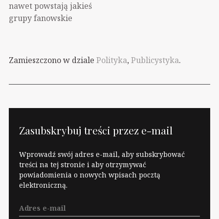
nawet powstają jakieś
grupy fanowskie
poszczególnych
kandydatów w
prawyborach
Zamieszczono w dziale
Polityka
,
Publicystyka
.
prezydenckich w USA.
Nie wiem czy
pamiętacie, ale w 2012
roku niejaki Ron Paul,
prawicowy
pseudowolnościowiec i
Zasubskrybuj treści przez e-mail
“duchowy przywódca
Tea Party”, starał się o
Wprowadź swój adres e-mail, aby subskrybować
nominację
treści na tej stronie i aby otrzymywać
powiadomienia o nowych wpisach pocztą
Republikanów w
elektroniczną.
wyborach
prezydenckich. W
polskim internecie