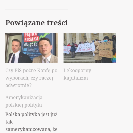
Powiązane treści
Czy PiS pożre Konfę po
Lekooporny
wyborach, czy raczej
kapitalizm
odwrotnie?
Amerykanizacja
polskiej polityki
Polska polityka jest już
tak
zamerykanizowana, że