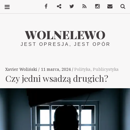
Facebook
Mastodon
Twitter
RSS
Instagram
Kontakt
S
WOLNELEWO
JEST OPRESJA, JEST OPÓR
Xavier Woliński
11 marca, 2024
Polityka
,
Publicystyka
Czy jedni wsadzą drugich?