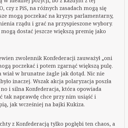
w idealnej pozycji, bo z każdym z tej
PO, czy z PiS, na różnych zasadach mogą się
wsze mogą poczekać na kryzys parlamentarny,
ienia rządu i grać na przyspieszone wybory.
 mogą dostać jeszcze większą premię jako
ewien zwolennik Konfederacji zauważył „oni
e mogą poczekać i potem zgarnąć większą pulę.
m wiał w brunatne żagle jak dotąd. Nic nie
było inaczej. Wszak akcja polaryzacja poszła
, no i silna Konfederacja, która opowiada
ć tak naprawdę chce przy nim usiąść i
ią, jak wcześniej na bajki Kukiza.
hty z Konfederacją tylko pogłębi ten chaos, a