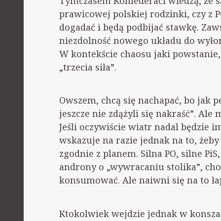
Tymczasem Konfederaci wiedzą, że są 
prawicowej polskiej rodzinki, czy z 
dogadać i będą podbijać stawkę. Za
niezdolność nowego układu do wyłon
W kontekście chaosu jaki powstanie,
„trzecia siła”.
Owszem, chcą się nachapać, bo jak p
jeszcze nie zdążyli się nakraść”. Al
Jeśli oczywiście wiatr nadal będzie i
wskazuje na razie jednak na to, żeby 
zgodnie z planem. Silna PO, silne PiS
androny o „wywracaniu stolika”, cho
konsumować. Ale naiwni się na to łap
Ktokolwiek wejdzie jednak w konszac