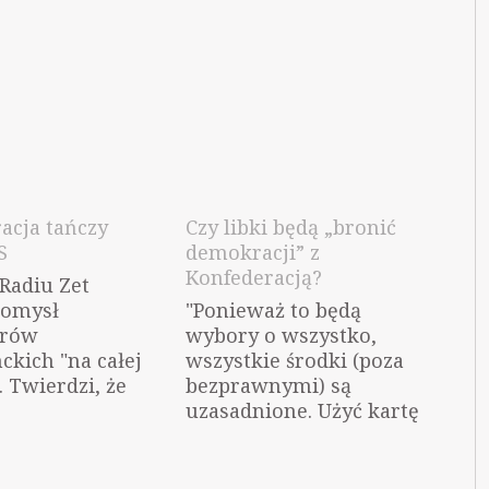
acja tańczy
Czy libki będą „bronić
S
demokracji” z
Konfederacją?
Radiu Zet
pomysł
"Ponieważ to będą
orów
wybory o wszystko,
ckich "na całej
wszystkie środki (poza
. Twierdzi, że
bezprawnymi) są
S weźmie udział w
uzasadnione. Użyć kartę
wyborach udział,
imigrancką by pokazać
as Konfederacja
hipokryzję PiS? Jasne.
wycięzcę, czyli
Rozdawnictwo w