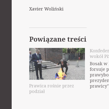
Xavier Woliński
Powiązane treści
Konfeder
wokół Pi
Bosak w 
forsuje 
prawyb
prezyden
Prawica rośnie przez
prawicy"
podział
jeśli Pi
tych pra
to wówcz
poprze z