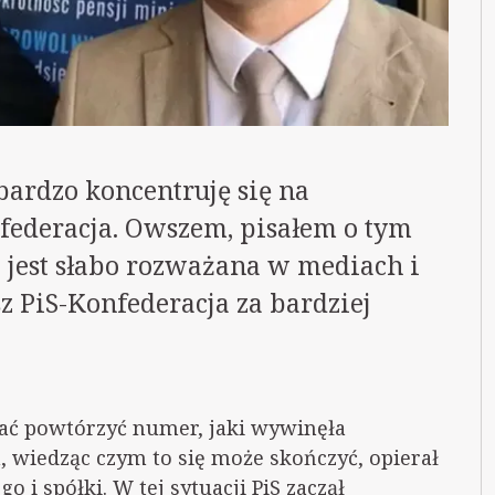
bardzo koncentruję się na
federacja. Owszem, pisałem o tym
a jest słabo rozważana w mediach i
z PiS-Konfederacja za bardziej
ać powtórzyć numer, jaki wywinęła
, wiedząc czym to się może skończyć, opierał
 i spółki. W tej sytuacji PiS zaczął