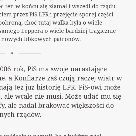
 ten w końcu się złamał i wszedł do rządu.
iem przez PiS LPR i przejęcie sporej części
obroną, choć tutaj walka była o wiele
a samego Leppera o wiele bardziej tragicznie
bie nowych libkowych patronów.
 2006 rok, PiS ma swoje narastające
e, a Konfiarze zaś czują raczej wiatr w
ają też już historię LPR. PiS-owi może
, ale wcale nie musi. Może udać mu się
y, ale nadal brakować większości do
lnych rządów.