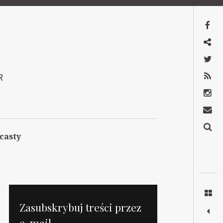
Facebook
Mastodon
Twitter
RSS
R
Instagram
Kontakt
Szukaj
casty
Zasubskrybuj treści przez
e-mail