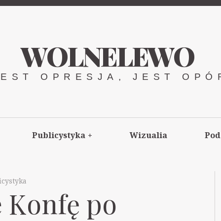
WOLNELEWO
JEST OPRESJA, JEST OPÓ
Publicystyka
+
Wizualia
Pod
icystyka
e Konfę po