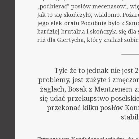
„podbierać” posłów mecenasowi, więc
Jak to się skończyło, wiadomo. Pożarc
jego elektoratu Podobnie było z Samo
bardziej brutalna i skończyła się dl
niż dla Giertycha, który znalazł so
Tyle że to jednak nie jest
problemy, jest zużyte i zmęczon
żaglach, Bosak z Mentzenem zn
się udać przekupstwo poselskie
przekonać kilku posłów Konf
stabi