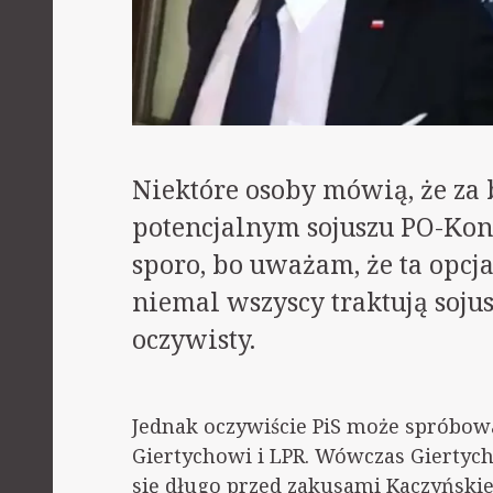
Niektóre osoby mówią, że za 
potencjalnym sojuszu PO-Kon
sporo, bo uważam, że ta opcj
niemal wszyscy traktują sojus
oczywisty.
Jednak oczywiście PiS może spróbow
Giertychowi i LPR. Wówczas Giertych
się długo przed zakusami Kaczyńskiego