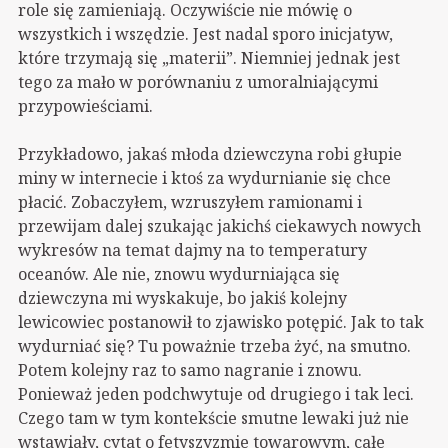
role się zamieniają. Oczywiście nie mówię o
wszystkich i wszędzie. Jest nadal sporo inicjatyw,
które trzymają się „materii”. Niemniej jednak jest
tego za mało w porównaniu z umoralniającymi
przypowieściami.
Przykładowo, jakaś młoda dziewczyna robi głupie
miny w internecie i ktoś za wydurnianie się chce
płacić. Zobaczyłem, wzruszyłem ramionami i
przewijam dalej szukając jakichś ciekawych nowych
wykresów na temat dajmy na to temperatury
oceanów. Ale nie, znowu wydurniająca się
dziewczyna mi wyskakuje, bo jakiś kolejny
lewicowiec postanowił to zjawisko potępić. Jak to tak
wydurniać się? Tu poważnie trzeba żyć, na smutno.
Potem kolejny raz to samo nagranie i znowu.
Ponieważ jeden podchwytuje od drugiego i tak leci.
Czego tam w tym kontekście smutne lewaki już nie
wstawiały, cytat o fetyszyzmie towarowym, całe