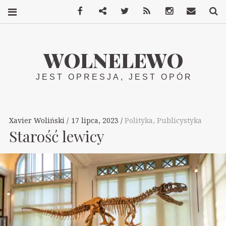
Facebook
Mastodon
Twitter
RSS
Instagram
Kontakt
S
WOLNELEWO
JEST OPRESJA, JEST OPÓR
Xavier Woliński
17 lipca, 2023
Polityka
,
Publicystyka
Starość lewicy