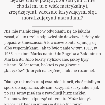
będzie chciał podążyć za starymi (i nie
chodzi mi tu o wiek metrykalny),
zrzędzącymi, wiecznie krzywiącymi się i
moralizującymi marudami?
Nie, nie ma nic złego w odwołaniu się do jakichś
zasad, ale to trzeba odpowiednio dawkować, żeby nie
popaść w śmieszność. A lewicowe konta zajmują się
albo wspominkami. Jak to było panie w tym 1917, w
1936, a co tam Marks napisał do Engelsa a Bakunin do
Marksa itd. Albo teksty stylizowane, jakby były
pisane 150 lat temu, bo ktoś czyta głównie
„klasyków” (których najczęściej i tak nie rozumie).
Dlatego tak mało tutaj ostatnio historii, choć miałbym
sporo do napisania, ale sam zasypiać zaczynałem, jak
po raz setny pisałem o rewolucji hiszpańskiej.
Postanowiłem odpocząć od tematu. Może kiedyś
wrócę, jak będzie mniej się działo tu i teraz.