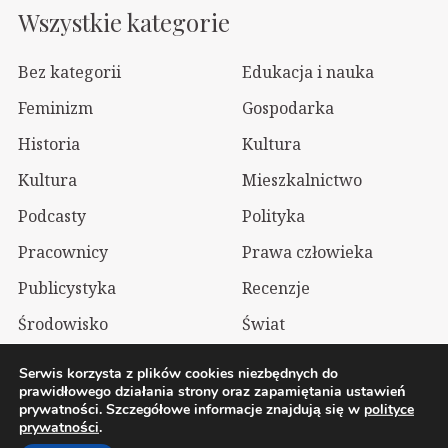
Wszystkie kategorie
Bez kategorii
Edukacja i nauka
Feminizm
Gospodarka
Historia
Kultura
Kultura
Mieszkalnictwo
Podcasty
Polityka
Pracownicy
Prawa człowieka
Publicystyka
Recenzje
Środowisko
Świat
Technologia
Wizualia
Serwis korzysta z plików cookies niezbędnych do
prawidłowego działania strony oraz zapamiętania ustawień
prywatności. Szczegółowe informacje znajdują się w
polityce
2026 Wolnelewo. Xavier Woliński |
Mastodon
prywatności
.