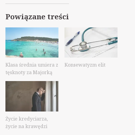
Powiązane treści
Klasa średnia umiera z
Konsewatyzm elit
tęsknoty za Majorką
Życie kredyciarza,
życie na krawędzi