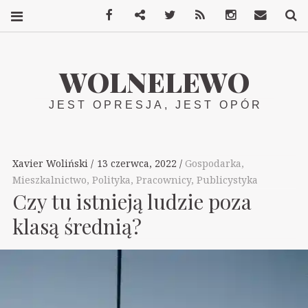
Facebook
Mastodon
Twitter
RSS
Instagram
Kontakt
S
WOLNELEWO
JEST OPRESJA, JEST OPÓR
Xavier Woliński
13 czerwca, 2022
Gospodarka
,
Mieszkalnictwo
,
Polityka
,
Pracownicy
,
Publicystyka
Czy tu istnieją ludzie poza
klasą średnią?