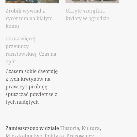
Zrobili wywiad z
Ukryte szczątki i
rycerzem na białym
kwiaty w ogrodzie
koniu
Coraz więcej
przemocy
rasistowskiej. Czas na
opór
Czasem sobie dworuję
z tych kretynów na
prawicy i próbuję
spuszczać powietrze z
tych nadętych
dupków, ale teraz to
poważna sprawa. Ta
histeria ostatnia
Zamieszczono w dziale
Historia
,
Kultura
,
wywołana przez
Mieszkalnictwo
,
Polityka
,
Pracownicy
.