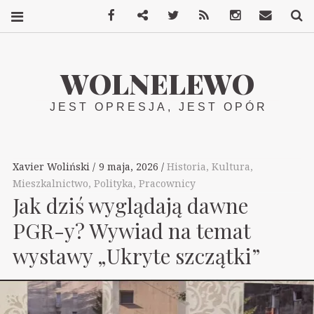
Facebook
Mastodon
Twitter
RSS
Instagram
Kontakt
S
WOLNELEWO
JEST OPRESJA, JEST OPÓR
Xavier Woliński
9 maja, 2026
Historia
,
Kultura
,
Mieszkalnictwo
,
Polityka
,
Pracownicy
Jak dziś wyglądają dawne
PGR-y? Wywiad na temat
wystawy „Ukryte szczątki”