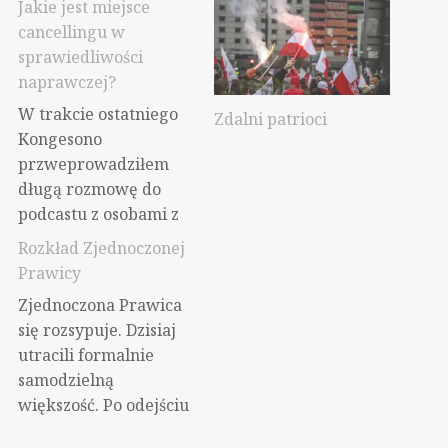
Jakie jest miejsce
cancellingu w
sprawiedliwości
naprawczej?
W trakcie ostatniego
Zdalni patrioci
Kongesono
przweprowadziłem
długą rozmowę do
podcastu z osobami z
kolektywu Syrena na
Rozkład Zjednoczonej
temat relacji takich
Prawicy
narzędzi jak
Zjednoczona Prawica
cancelling, callout
się rozsypuje. Dzisiaj
względem praktyk
utracili formalnie
wywodzących się ze
samodzielną
sprawiedliwości
większość. Po odejściu
naprawczej. Jak
trojga posłów,
budować silne