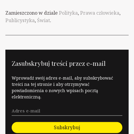
sejmowy klub Prawa i
społeczności i dbać o
Sprawiedliwości
ofiary przemocy,
Zamieszczono w dziale
Polityka
,
Prawa człowieka
,
będzie liczył 229 osób.
jednocześnie
Publicystyka
,
Świat
.
Tak więc kiedy tylko
umożliwiając realną
prezesowi uda się
korektę działań
gdzieś zakleić dziurę,
sprawców, a nie
jak ostatnio
jedynie "wydalać ich
przekupując Kukiza,
poza…
gdzie indziej powstaje
Zasubskrybuj treści przez e-mail
kolejna. A to Gowin coś
wymyśli, a to Ziobro, a
Wprowadź swój adres e-mail, aby subskrybować
to…
treści na tej stronie i aby otrzymywać
powiadomienia o nowych wpisach pocztą
elektroniczną.
Subskrybuj