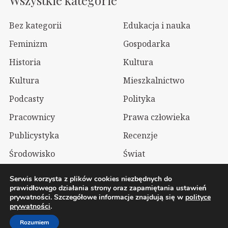
Wszystkie kategorie
Bez kategorii
Edukacja i nauka
Feminizm
Gospodarka
Historia
Kultura
Kultura
Mieszkalnictwo
Podcasty
Polityka
Pracownicy
Prawa człowieka
Publicystyka
Recenzje
Środowisko
Świat
Technologia
Wizualia
Serwis korzysta z plików cookies niezbędnych do
prawidłowego działania strony oraz zapamiętania ustawień
prywatności. Szczegółowe informacje znajdują się w
polityce
2026 Wolnelewo. Xavier Woliński |
Mastodon
prywatności
.
Polityka prywatności
Rozumiem