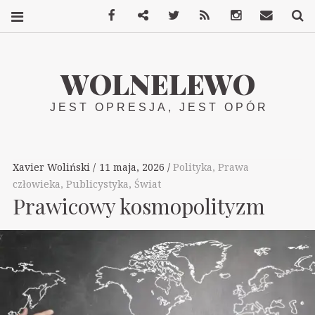
Facebook
Mastodon
Twitter
RSS
Instagram
Kontakt
S
WOLNELEWO
JEST OPRESJA, JEST OPÓR
Xavier Woliński
11 maja, 2026
Polityka
,
Prawa
człowieka
,
Publicystyka
,
Świat
Prawicowy kosmopolityzm