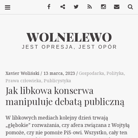
Facebook
Mastodon
Twitter
RSS
Instagram
Kontakt
S
WOLNELEWO
JEST OPRESJA, JEST OPÓR
Xavier Woliński
13 marca, 2023
Gospodarka
,
Polityka
,
Prawa człowieka
,
Publicystyka
Jak libkowa konserwa
manipuluje debatą publiczną
W libkowych mediach kolejny dzień trwają
„głębokie” rozważania, czy afera związana z Wojtyłą
pomoże, czy nie pomoże PiS-owi. Wszystko, cały ten