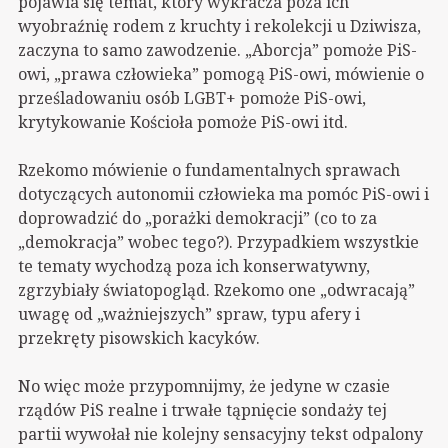
pojawia się temat, który wykracza poza ich
wyobraźnię rodem z kruchty i rekolekcji u Dziwisza,
zaczyna to samo zawodzenie. „Aborcja” pomoże PiS-
owi, „prawa człowieka” pomogą PiS-owi, mówienie o
prześladowaniu osób LGBT+ pomoże PiS-owi,
krytykowanie Kościoła pomoże PiS-owi itd.
Rzekomo mówienie o fundamentalnych sprawach
dotyczących autonomii człowieka ma pomóc PiS-owi i
doprowadzić do „porażki demokracji” (co to za
„demokracja” wobec tego?). Przypadkiem wszystkie
te tematy wychodzą poza ich konserwatywny,
zgrzybiały światopogląd. Rzekomo one „odwracają”
uwagę od „ważniejszych” spraw, typu afery i
przekręty pisowskich kacyków.
No więc może przypomnijmy, że jedyne w czasie
rządów PiS realne i trwałe tąpnięcie sondaży tej
partii wywołał nie kolejny sensacyjny tekst odpalony