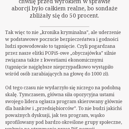
chwilę przed wyrokiem w sprawie
aborcji było całkiem realne, bo sondaże
zbliżały się do 50 procent.
Tak więc to nie „kronika kryminalna”, ale uderzenie
w podstawowe poczucie bezpieczeństwa i godności
ludzi spowodowało to tąpnięcie. Czyli pogardzana
przez nasze elitki POPiS-owe „obyczajówka” silnie
związana także z kwestiami ekonomicznymi
(tąpnięcie najgłębsze nieprzypadkowo wystąpiło
wśród osób zarabiających na głowę do 1000 zł).
Od tego czasu nie wydarzyło się niczego na podobną
skalę. Tymczasem, główna siła opozycyjna ustami
swojego lidera ogłasza program skierowany głównie
dla banków i „przedsiębiorców”. To nie budzi jakichś
poważnych dyskusji, jak ten program, wąsko
sprofilowany pod bardzo określone grupy społeczne,
wpłynie na utrzymanie przez PiS pozycji.