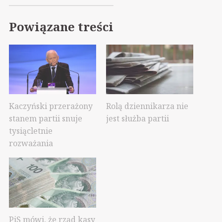
Powiązane treści
Kaczyński przerażony
Rolą dziennikarza nie
stanem partii snuje
jest służba partii
tysiącletnie
rozważania
PiS mówi, że rząd kasy