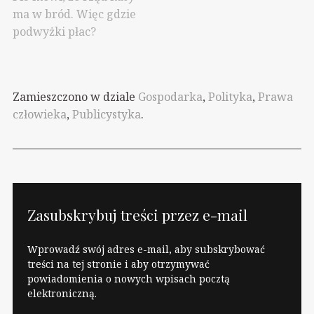
ma w bród. Więc gdzie
podwyżki płac?
Zamieszczono w dziale
Gospodarka
,
Polityka
,
Prawa
człowieka
,
Publicystyka
.
Zasubskrybuj treści przez e-mail
Wprowadź swój adres e-mail, aby subskrybować
treści na tej stronie i aby otrzymywać
powiadomienia o nowych wpisach pocztą
elektroniczną.