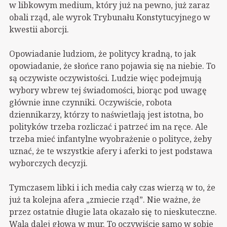
w libkowym medium, który już na pewno, już zaraz
obali rząd, ale wyrok Trybunału Konstytucyjnego w
kwestii aborcji.
Opowiadanie ludziom, że politycy kradną, to jak
opowiadanie, że słońce rano pojawia się na niebie. To
są oczywiste oczywistości. Ludzie więc podejmują
wybory wbrew tej świadomości, biorąc pod uwagę
głównie inne czynniki. Oczywiście, robota
dziennikarzy, którzy to naświetlają jest istotna, bo
polityków trzeba rozliczać i patrzeć im na ręce. Ale
trzeba mieć infantylne wyobrażenie o polityce, żeby
uznać, że te wszystkie afery i aferki to jest podstawa
wyborczych decyzji.
Tymczasem libki i ich media cały czas wierzą w to, że
już ta kolejna afera „zmiecie rząd”. Nie ważne, że
przez ostatnie długie lata okazało się to nieskuteczne.
Walą dalej głową w mur. To oczywiście samo w sobie