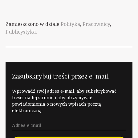
godzin na dyżurach.
Cios jest duży. Nawet
ministerstwo zdrowia
Zamieszczono w dziale
Polityka
,
Pracownicy
,
przyznaje, że brakuje
Publicystyka
.
obsady 25…
Zasubskrybuj treści przez e-mail
Wprowadź swój adres e-mail, aby subskrybować
treści na tej stronie i aby otrzymywać
powiadomienia o nowych wpisach pocztą
elektroniczną.