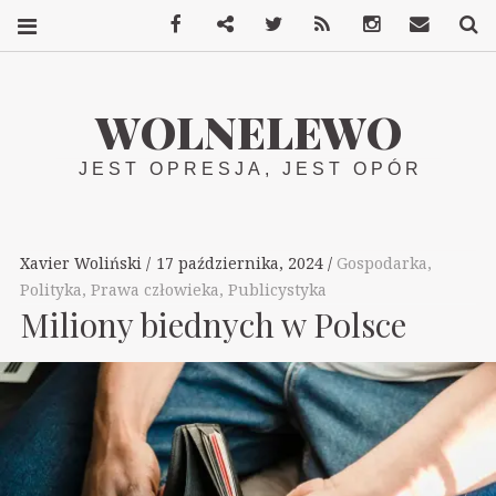
Facebook
Mastodon
Twitter
RSS
Instagram
Kontakt
S
WOLNELEWO
JEST OPRESJA, JEST OPÓR
Xavier Woliński
17 października, 2024
Gospodarka
,
Polityka
,
Prawa człowieka
,
Publicystyka
Miliony biednych w Polsce