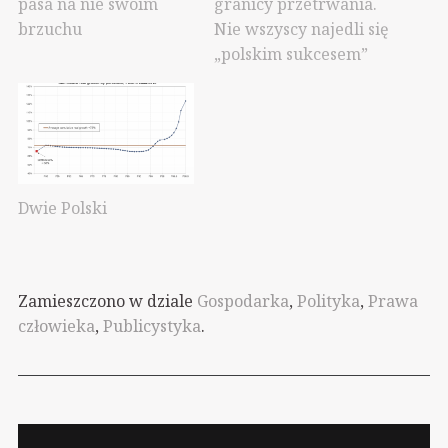
pasa na nie swoim
granicy przetrwania.
brzuchu
Nie wszyscy najedli się
„polskim sukcesem”
Dwie Polski
Zamieszczono w dziale
Gospodarka
,
Polityka
,
Prawa
człowieka
,
Publicystyka
.